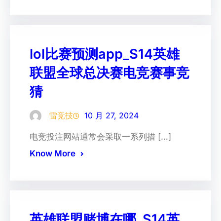
lol比赛预测app_S14英雄
联盟全球总决赛电竞赛事竞
猜
雷竞技
10 月 27, 2024
电竞投注网站通常会采取一系列措 […]
Know More
英雄联盟赌博在哪_S14英