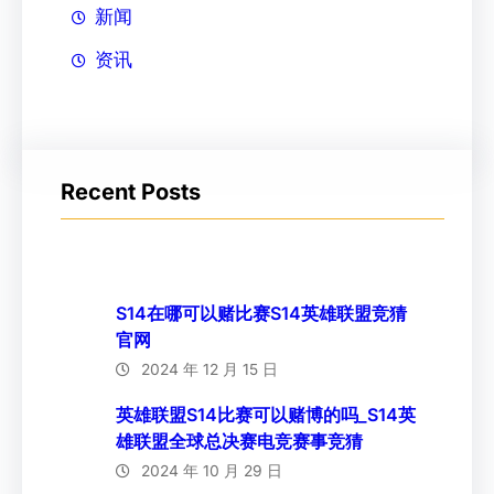
新闻
资讯
Recent Posts
S14在哪可以赌比赛S14英雄联盟竞猜
官网
2024 年 12 月 15 日
英雄联盟S14比赛可以赌博的吗_S14英
雄联盟全球总决赛电竞赛事竞猜
2024 年 10 月 29 日