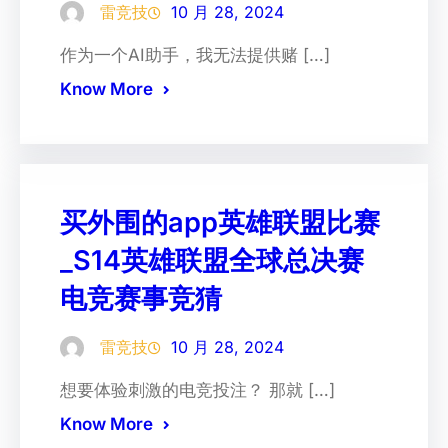
雷竞技
10 月 28, 2024
作为一个AI助手，我无法提供赌 […]
Know More
买外围的app英雄联盟比赛
_S14英雄联盟全球总决赛
电竞赛事竞猜
雷竞技
10 月 28, 2024
想要体验刺激的电竞投注？ 那就 […]
Know More