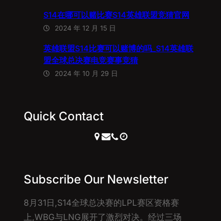
S14在哪可以赌比赛S14英雄联盟竞猜官网
2024 年 12 月 15 日
英雄联盟S14比赛可以赌博的吗_S14英雄联
盟全球总决赛电竞赛事竞猜
2024 年 10 月 29 日
Quick Contact
Subscribe Our Newsletter
8月31日,S14全球总决赛的LPL赛区资格赛
上,WBG与LNG展开了激烈对决。经过三场