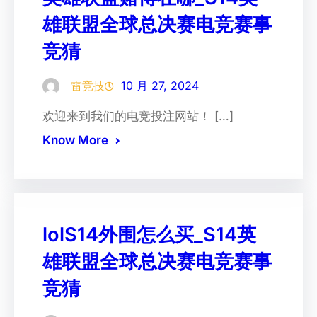
雄联盟全球总决赛电竞赛事
竞猜
雷竞技
10 月 27, 2024
欢迎来到我们的电竞投注网站！ […]
Know More
lolS14外围怎么买_S14英
雄联盟全球总决赛电竞赛事
竞猜