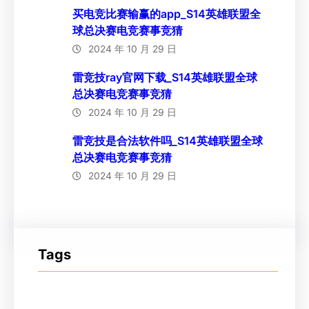
买电竞比赛输赢的app_S14英雄联盟全
球总决赛电竞赛事竞猜
2024 年 10 月 29 日
雷竞技ray官网下载_S14英雄联盟全球
总决赛电竞赛事竞猜
2024 年 10 月 29 日
雷竞技是合法软件吗_S14英雄联盟全球
总决赛电竞赛事竞猜
2024 年 10 月 29 日
Tags