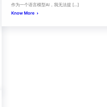
作为一个语言模型AI，我无法提 […]
Know More