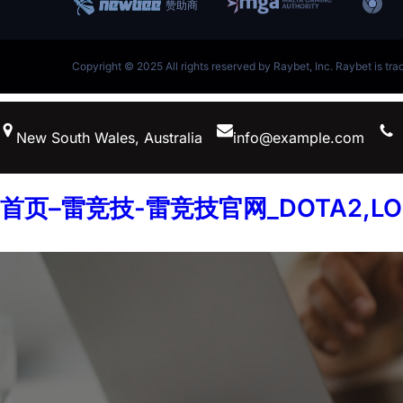
跳
New South Wales, Australia
info@example.com
至
内
容
首页–雷竞技-雷竞技官网_DOTA2,L