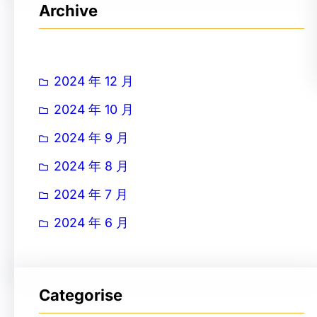
Archive
2024 年 12 月
2024 年 10 月
2024 年 9 月
2024 年 8 月
2024 年 7 月
2024 年 6 月
Categorise