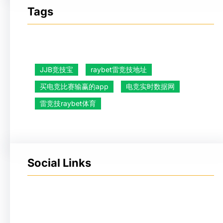
Tags
JJB竞技宝
raybet雷竞技地址
买电竞比赛输赢的app
电竞实时数据网
雷竞技raybet体育
Social Links
Facebook
Twitter
LinkedIn
Instagram