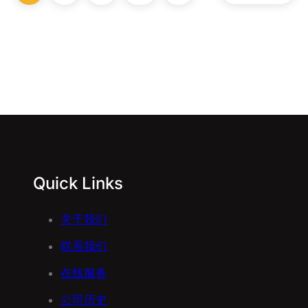
Quick Links
关于我们
联系我们
在线服务
公司历史