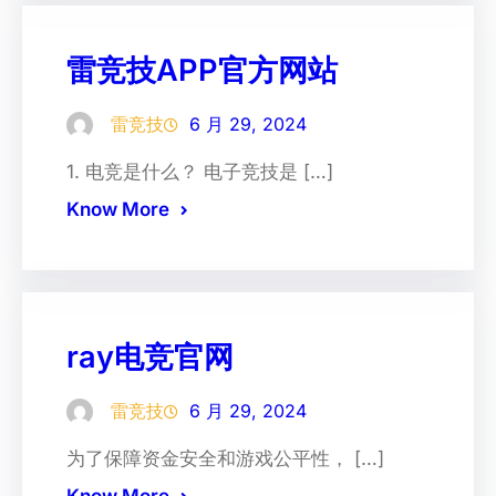
雷竞技APP官方网站
雷竞技
6 月 29, 2024
1. 电竞是什么？ 电子竞技是 […]
Know More
ray电竞官网
雷竞技
6 月 29, 2024
为了保障资金安全和游戏公平性， […]
Know More