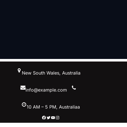
New South Wales, Australia
info@example.com
10 AM – 5 PM, Australiaa
Facebook
Twitter
YouTube
Instagram