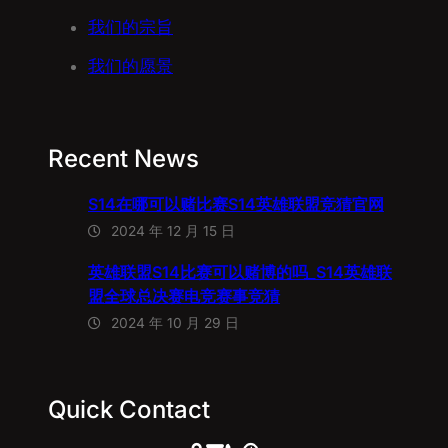
我们的宗旨
我们的愿景
Recent News
S14在哪可以赌比赛S14英雄联盟竞猜官网
2024 年 12 月 15 日
英雄联盟S14比赛可以赌博的吗_S14英雄联
盟全球总决赛电竞赛事竞猜
2024 年 10 月 29 日
Quick Contact