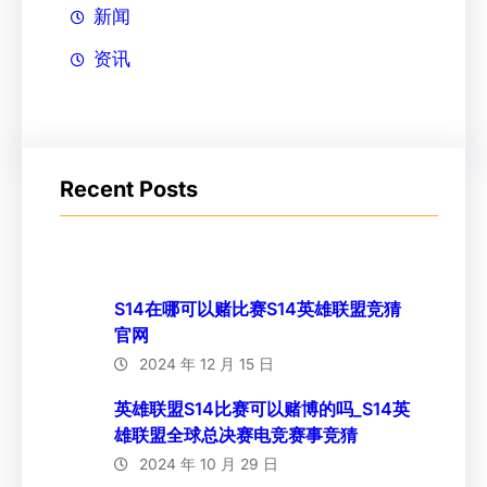
新闻
资讯
Recent Posts
S14在哪可以赌比赛S14英雄联盟竞猜
官网
2024 年 12 月 15 日
英雄联盟S14比赛可以赌博的吗_S14英
雄联盟全球总决赛电竞赛事竞猜
2024 年 10 月 29 日