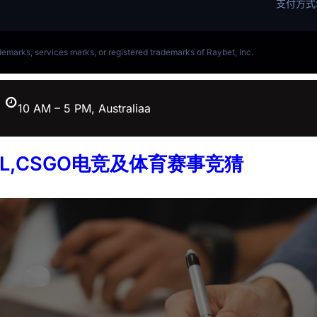
10 AM – 5 PM, Australiaa
OL,CSGO电竞及体育赛事竞猜