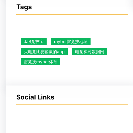
Tags
JJB竞技宝
raybet雷竞技地址
买电竞比赛输赢的app
电竞实时数据网
雷竞技raybet体育
Social Links
Facebook
Twitter
LinkedIn
Instagram