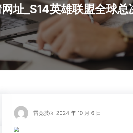
猜网址_S14英雄联盟全球
雷竞技
2024 年 10 月 6 日