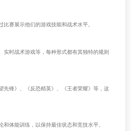
过比赛展示他们的游戏技能和战术水平。
、实时战术游戏等，每种形式都有其独特的规则
望先锋》、《反恐精英》、《王者荣耀》等，这
论和体能训练，以保持最佳状态和竞技水平。