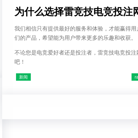
为什么选择雷竞技电竞投注
我们相信只有提供最好的服务和体验，才能赢得用
们的产品，希望能为用户带来更多的乐趣和收获。
不论您是电竞爱好者还是投注者，雷竞技电竞投注
吧！
新闻
r