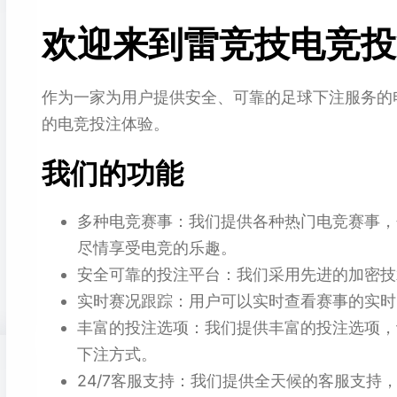
欢迎来到雷竞技电竞投
作为一家为用户提供安全、可靠的足球下注服务的
的电竞投注体验。
我们的功能
多种电竞赛事：我们提供各种热门电竞赛事，包
尽情享受电竞的乐趣。
安全可靠的投注平台：我们采用先进的加密技
实时赛况跟踪：用户可以实时查看赛事的实时
丰富的投注选项：我们提供丰富的投注选项，
下注方式。
24/7客服支持：我们提供全天候的客服支持