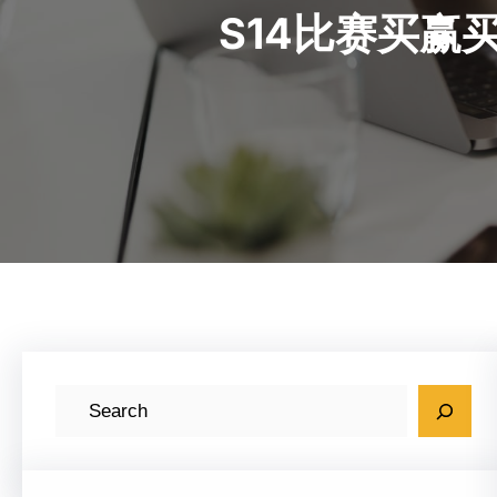
S14比赛买赢
搜
索