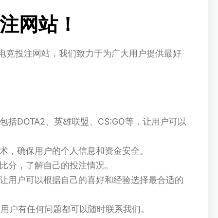
注网站！
电竞投注网站，我们致力于为广大用户提供最好
括DOTA2、英雄联盟、CS:GO等，让用户可以
术，确保用户的个人信息和资金安全。
比分，了解自己的投注情况。
让用户可以根据自己的喜好和经验选择最合适的
，用户有任何问题都可以随时联系我们。