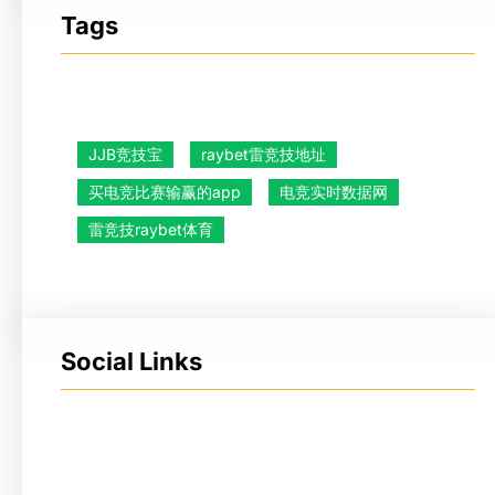
Tags
JJB竞技宝
raybet雷竞技地址
买电竞比赛输赢的app
电竞实时数据网
雷竞技raybet体育
Social Links
Facebook
Twitter
LinkedIn
Instagram