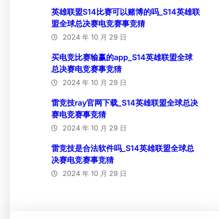
英雄联盟S14比赛可以赌博的吗_S14英雄联
盟全球总决赛电竞赛事竞猜
2024 年 10 月 29 日
买电竞比赛输赢的app_S14英雄联盟全球
总决赛电竞赛事竞猜
2024 年 10 月 29 日
雷竞技ray官网下载_S14英雄联盟全球总决
赛电竞赛事竞猜
2024 年 10 月 29 日
雷竞技是合法软件吗_S14英雄联盟全球总
决赛电竞赛事竞猜
2024 年 10 月 29 日