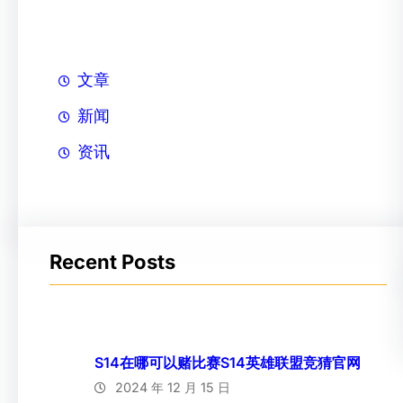
文章
新闻
资讯
Recent Posts
S14在哪可以赌比赛S14英雄联盟竞猜官网
2024 年 12 月 15 日