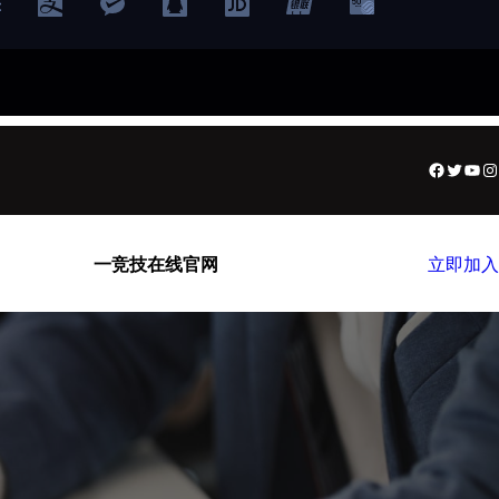
Facebo
Twitte
You
In
一竞技在线官网
立即加入