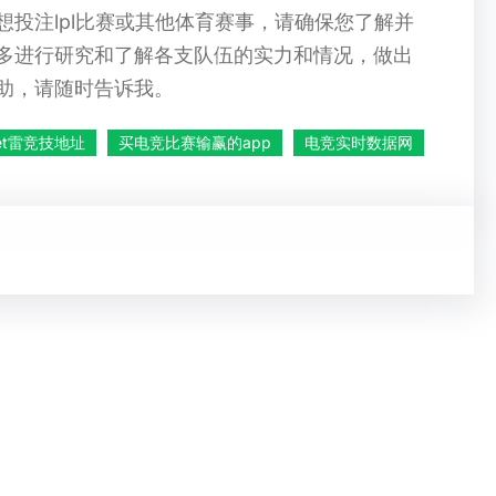
投注lpl比赛或其他体育赛事，请确保您了解并
多进行研究和了解各支队伍的实力和情况，做出
助，请随时告诉我。
bet雷竞技地址
买电竞比赛输赢的app
电竞实时数据网