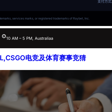
10 AM – 5 PM, Australiaa
OL,CSGO电竞及体育赛事竞猜