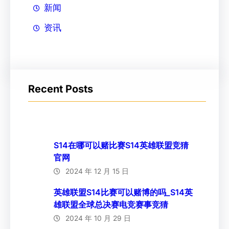
新闻
资讯
Recent Posts
S14在哪可以赌比赛S14英雄联盟竞猜
官网
2024 年 12 月 15 日
英雄联盟S14比赛可以赌博的吗_S14英
雄联盟全球总决赛电竞赛事竞猜
2024 年 10 月 29 日