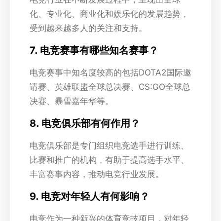
化、专业化、商业化和娱乐化的发展趋势，
受到越来越多人的关注和支持。
7. 电竞赛事有哪些知名赛事？
电竞赛事中知名度较高的包括DOTA2国际邀
请赛、英雄联盟全球总决赛、CS:GO全球总
决赛、暴雪嘉年华等。
8. 电竞俱乐部有何作用？
电竞俱乐部是专门组织电竞选手进行训练、
比赛和推广的机构，有助于提高选手水平、
丰富赛事内容，推动电竞行业发展。
9. 电竞对年轻人有何影响？
电竞作为一种新兴的体育竞技项目，对年轻