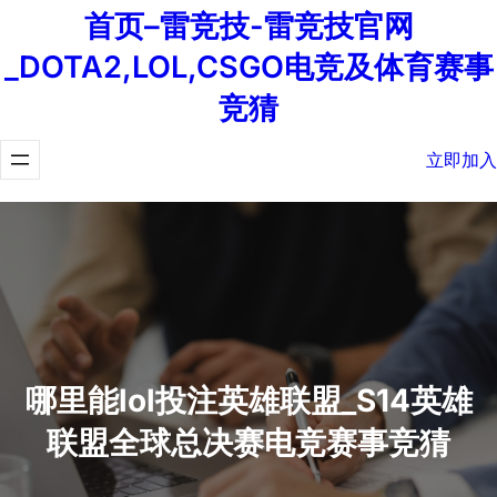
首页–雷竞技-雷竞技官网
_DOTA2,LOL,CSGO电竞及体育赛事
竞猜
立即加入
哪里能lol投注英雄联盟_S14英雄
联盟全球总决赛电竞赛事竞猜