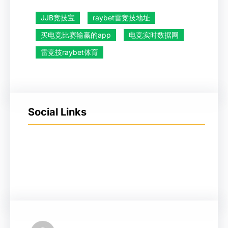
JJB竞技宝
raybet雷竞技地址
买电竞比赛输赢的app
电竞实时数据网
雷竞技raybet体育
Social Links
Facebook
Twitter
LinkedIn
Instagram