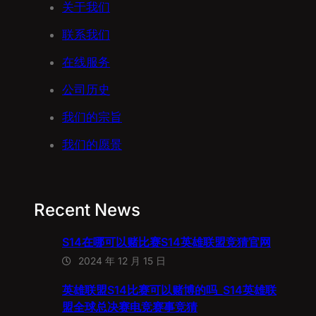
关于我们
联系我们
在线服务
公司历史
我们的宗旨
我们的愿景
Recent News
S14在哪可以赌比赛S14英雄联盟竞猜官网
2024 年 12 月 15 日
英雄联盟S14比赛可以赌博的吗_S14英雄联
盟全球总决赛电竞赛事竞猜