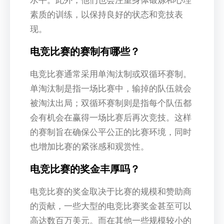
素质的训练，以保持良好的状态和竞技表
现。
电竞比赛的赛制有哪些？
电竞比赛通常采用单淘汰制或双循环赛制。
单淘汰制是指一场比赛中，输掉的队伍就会
被淘汰出局；双循环赛制则是指每个队伍都
会有机会在赢得一场比赛后再次竞技。这样
的赛制旨在确保公平公正的比赛环境，同时
也增加比赛的紧张感和观赏性。
电竞比赛的奖金丰厚吗？
电竞比赛的奖金取决于比赛的规模和赞助商
的贡献，一些大型的电竞比赛奖金甚至可以
高达数百万美元。而在其他一些规模较小的