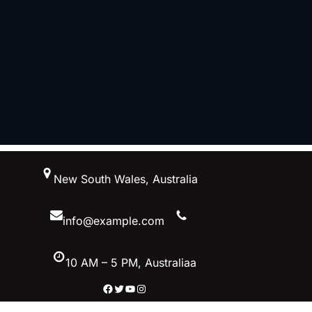
New South Wales, Australia
info@example.com
10 AM – 5 PM, Australiaa
Facebook
Twitter
YouTube
Instagram