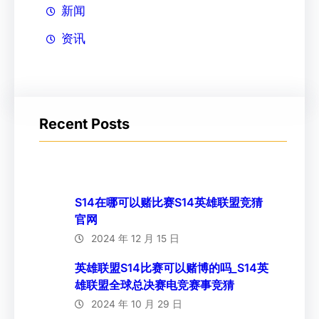
新闻
资讯
Recent Posts
S14在哪可以赌比赛S14英雄联盟竞猜
官网
2024 年 12 月 15 日
英雄联盟S14比赛可以赌博的吗_S14英
雄联盟全球总决赛电竞赛事竞猜
2024 年 10 月 29 日