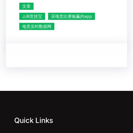
文章
JJB竞技宝
买电竞比赛输赢的app
电竞实时数据网
Quick Links