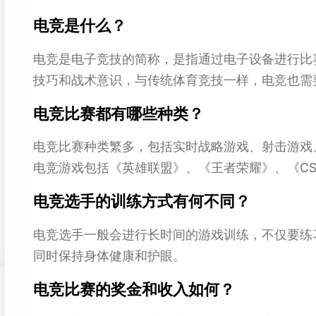
电竞是什么？
电竞是电子竞技的简称，是指通过电子设备进行比
技巧和战术意识，与传统体育竞技一样，电竞也需
电竞比赛都有哪些种类？
电竞比赛种类繁多，包括实时战略游戏、射击游戏
电竞游戏包括《英雄联盟》、《王者荣耀》、《CS
电竞选手的训练方式有何不同？
电竞选手一般会进行长时间的游戏训练，不仅要练
同时保持身体健康和护眼。
电竞比赛的奖金和收入如何？