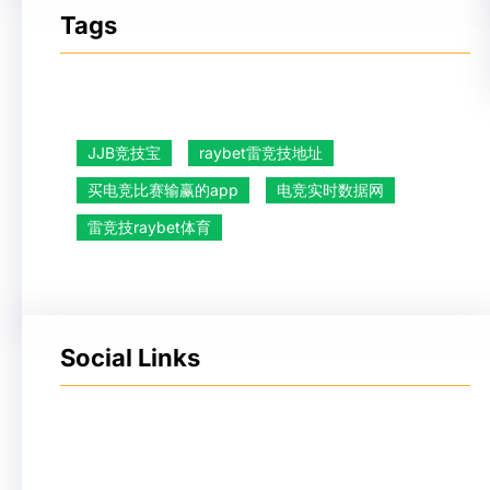
Tags
JJB竞技宝
raybet雷竞技地址
买电竞比赛输赢的app
电竞实时数据网
雷竞技raybet体育
Social Links
Facebook
Twitter
LinkedIn
Instagram