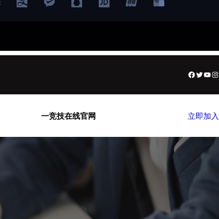
Facebo
Twitte
You
In
一竞技在线官网
立即加入