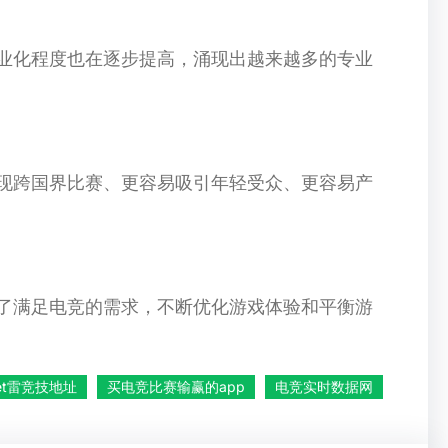
业化程度也在逐步提高，涌现出越来越多的专业
现跨国界比赛、更容易吸引年轻受众、更容易产
了满足电竞的需求，不断优化游戏体验和平衡游
bet雷竞技地址
买电竞比赛输赢的app
电竞实时数据网