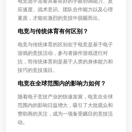
电竞选手需要具备良好的手眼协调能力、反
应速度、战术意识、团队合作能力以及心理
素质，才能在激烈的竞技中脱颖而出。
电竞与传统体育有何区别？
电竞与传统体育的区别在于电竞是基于电子
游戏的竞技活动，参与者操作游戏进行对
抗，而传统体育则是基于人类的身体能力和
技巧的竞技项目。
电竞在全球范围内的影响力如何？
随着电子竞技产业的快速发展，电竞在全球
范围内的影响日益增大，吸引了大批观众和
赞助商的关注，成为一项备受瞩目的竞技活
动。