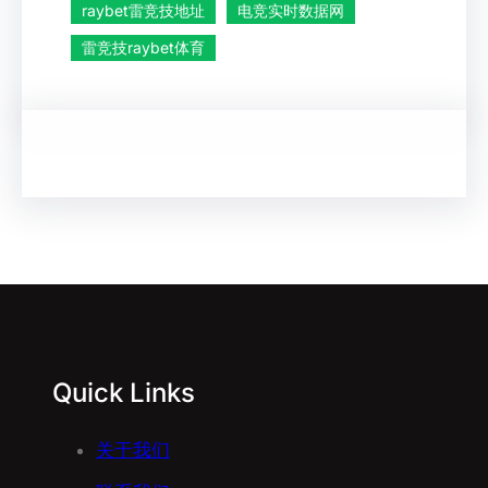
raybet雷竞技地址
电竞实时数据网
雷竞技raybet体育
Quick Links
关于我们