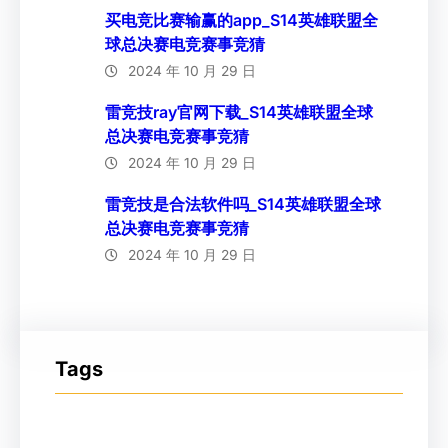
买电竞比赛输赢的app_S14英雄联盟全
球总决赛电竞赛事竞猜
2024 年 10 月 29 日
雷竞技ray官网下载_S14英雄联盟全球
总决赛电竞赛事竞猜
2024 年 10 月 29 日
雷竞技是合法软件吗_S14英雄联盟全球
总决赛电竞赛事竞猜
2024 年 10 月 29 日
Tags