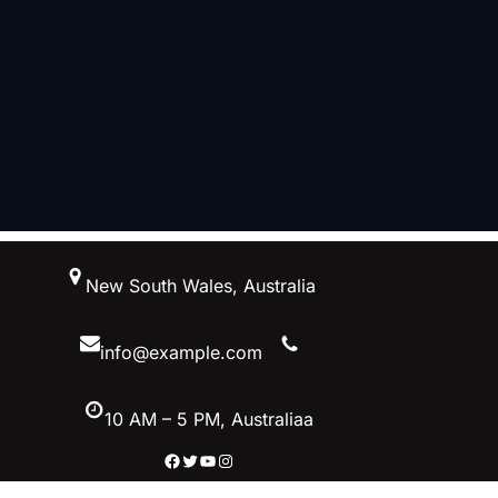
New South Wales, Australia
info@example.com
10 AM – 5 PM, Australiaa
Facebook
Twitter
YouTube
Instagram