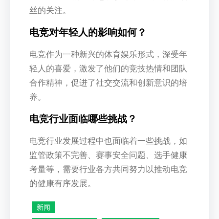
丝的关注。
电竞对年轻人的影响如何？
电竞作为一种新兴的体育娱乐形式，深受年
轻人的喜爱，激发了他们的竞技热情和团队
合作精神，促进了社交交流和创新意识的培
养。
电竞行业面临哪些挑战？
电竞行业发展过程中也面临着一些挑战，如
监管政策不完善、赛事安全问题、选手健康
考量等，需要行业各方共同努力以推动电竞
的健康有序发展。
新闻