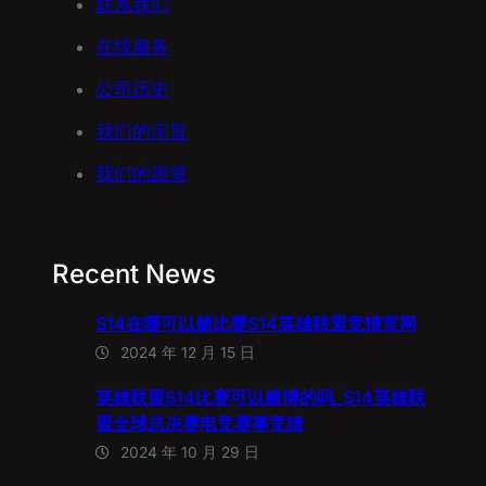
联系我们
在线服务
公司历史
我们的宗旨
我们的愿景
Recent News
S14在哪可以赌比赛S14英雄联盟竞猜官网
2024 年 12 月 15 日
英雄联盟S14比赛可以赌博的吗_S14英雄联
盟全球总决赛电竞赛事竞猜
2024 年 10 月 29 日