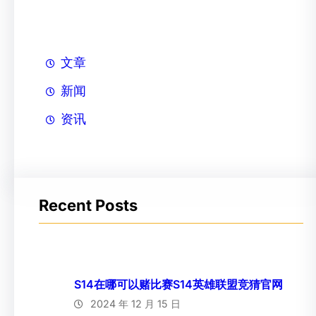
文章
新闻
资讯
Recent Posts
S14在哪可以赌比赛S14英雄联盟竞猜官网
2024 年 12 月 15 日