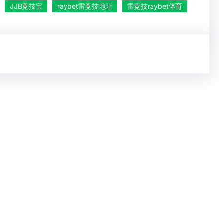
JJB竞技宝
raybet雷竞技地址
雷竞技raybet体育