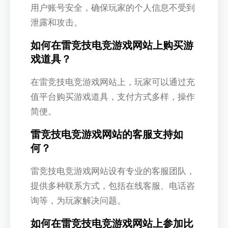
用户账号安全，确保玩家的个人信息不受到
泄露和攻击。
如何在雷竞技电竞游戏网站上购买游
戏道具？
在雷竞技电竞游戏网站上，玩家可以通过充
值平台购买游戏道具，支付方式多样，操作
简便。
雷竞技电竞游戏网站的客服支持如
何？
雷竞技电竞游戏网站设有专业的客服团队，
提供多种联系方式，包括在线客服、电话咨
询等，为玩家解决问题。
如何在雷竞技电竞游戏网站上参加比