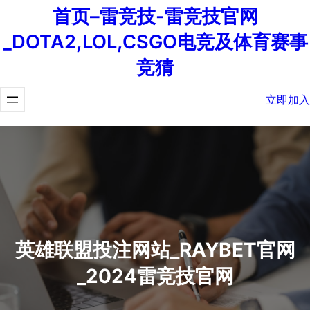
首页–雷竞技-雷竞技官网
_DOTA2,LOL,CSGO电竞及体育赛事
竞猜
立即加入
英雄联盟投注网站_RAYBET官网
_2024雷竞技官网