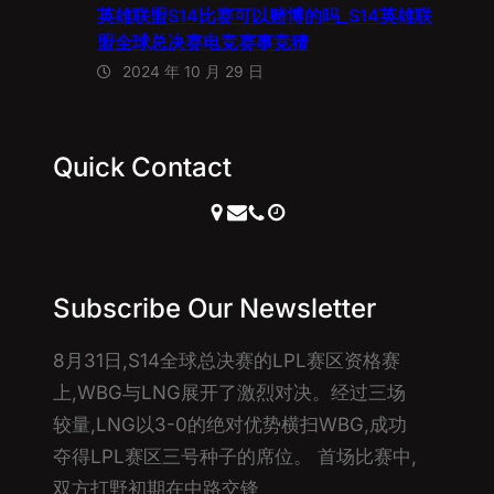
英雄联盟S14比赛可以赌博的吗_S14英雄联
盟全球总决赛电竞赛事竞猜
2024 年 10 月 29 日
Quick Contact
Subscribe Our Newsletter
8月31日,S14全球总决赛的LPL赛区资格赛
上,WBG与LNG展开了激烈对决。经过三场
较量,LNG以3-0的绝对优势横扫WBG,成功
夺得LPL赛区三号种子的席位。 首场比赛中,
双方打野初期在中路交锋