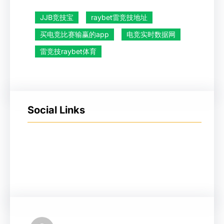
JJB竞技宝
raybet雷竞技地址
买电竞比赛输赢的app
电竞实时数据网
雷竞技raybet体育
Social Links
Facebook
Twitter
LinkedIn
Instagram