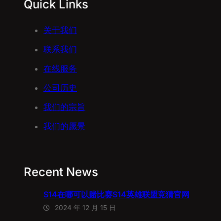
Quick Links
关于我们
联系我们
在线服务
公司历史
我们的宗旨
我们的愿景
Recent News
S14在哪可以赌比赛S14英雄联盟竞猜官网
2024 年 12 月 15 日