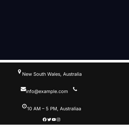
New South Wales, Australia
info@example.com
10 AM – 5 PM, Australiaa
Facebook
Twitter
YouTube
Instagram