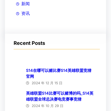
新闻
资讯
Recent Posts
S14在哪可以赌比赛S14英雄联盟竞猜
官网
2024 年 12 月 15 日
英雄联盟S14比赛可以赌博的吗_S14英
雄联盟全球总决赛电竞赛事竞猜
2024 年 10 月 29 日