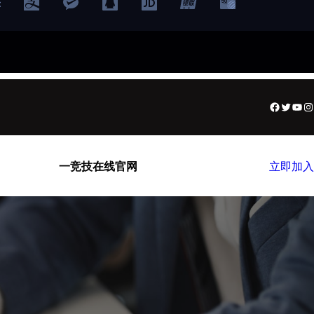
Facebo
Twitte
You
In
一竞技在线官网
立即加入