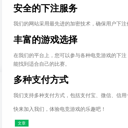
安全的下注服务
我们的网站采用最先进的加密技术，确保用户下注
丰富的游戏选择
在我们的平台上，您可以参与各种电竞游戏的下注，
能找到适合自己的比赛。
多种支付方式
我们支持多种支付方式，包括支付宝、微信、信用
快来加入我们，体验电竞游戏的乐趣吧！
文章