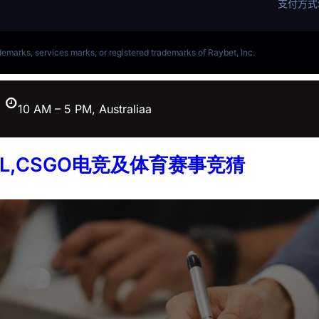
10 AM – 5 PM, Australiaa
OL,CSGO电竞及体育赛事竞猜