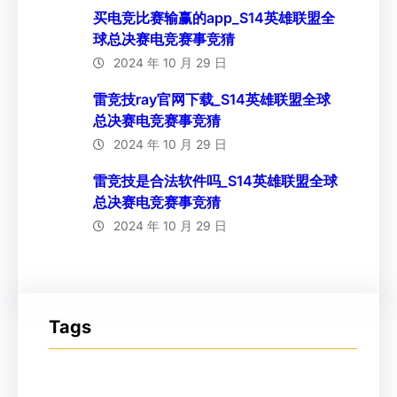
买电竞比赛输赢的app_S14英雄联盟全
球总决赛电竞赛事竞猜
2024 年 10 月 29 日
雷竞技ray官网下载_S14英雄联盟全球
总决赛电竞赛事竞猜
2024 年 10 月 29 日
雷竞技是合法软件吗_S14英雄联盟全球
总决赛电竞赛事竞猜
2024 年 10 月 29 日
Tags