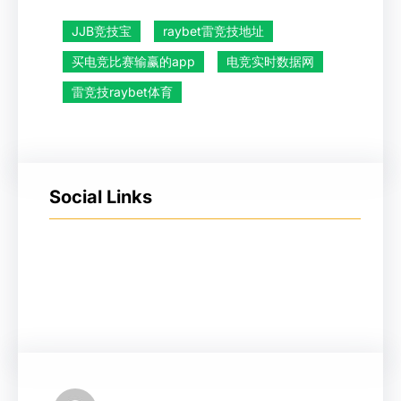
JJB竞技宝
raybet雷竞技地址
买电竞比赛输赢的app
电竞实时数据网
雷竞技raybet体育
Social Links
Facebook
Twitter
LinkedIn
Instagram