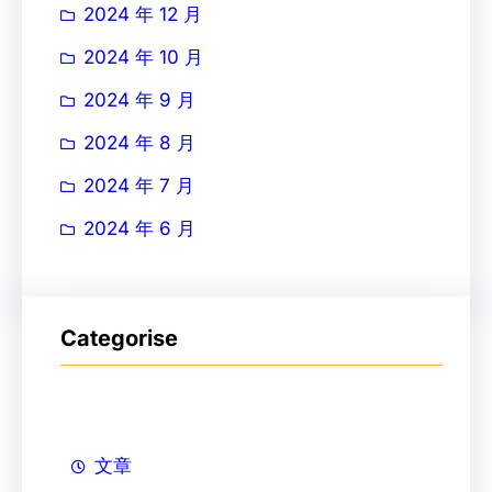
2024 年 12 月
2024 年 10 月
2024 年 9 月
2024 年 8 月
2024 年 7 月
2024 年 6 月
Categorise
文章