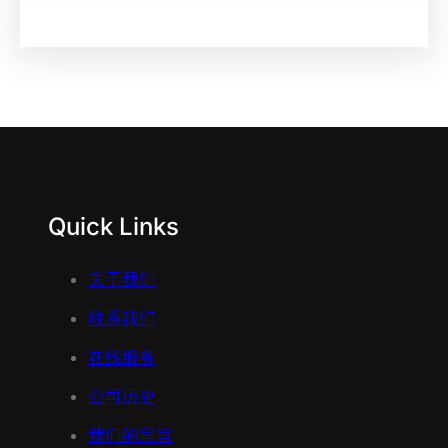
Quick Links
关于我们
联系我们
在线服务
公司历史
我们的宗旨