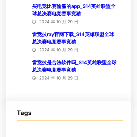
买电竞比赛输赢的app_S14英雄联盟全
球总决赛电竞赛事竞猜
2024 年 10 月 29 日
雷竞技ray官网下载_S14英雄联盟全球
总决赛电竞赛事竞猜
2024 年 10 月 29 日
雷竞技是合法软件吗_S14英雄联盟全球
总决赛电竞赛事竞猜
2024 年 10 月 29 日
Tags