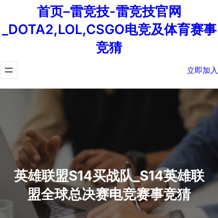
首页–雷竞技-雷竞技官网
_DOTA2,LOL,CSGO电竞及体育赛事
竞猜
立即加入
英雄联盟S14买战队_S14英雄联
盟全球总决赛电竞赛事竞猜