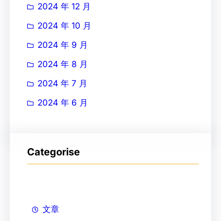
2024 年 12 月
2024 年 10 月
2024 年 9 月
2024 年 8 月
2024 年 7 月
2024 年 6 月
Categorise
文章