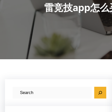
雷竞技app怎
搜
索