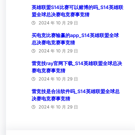
英雄联盟S14比赛可以赌博的吗_S14英雄联
盟全球总决赛电竞赛事竞猜
2024 年 10 月 29 日
买电竞比赛输赢的app_S14英雄联盟全球
总决赛电竞赛事竞猜
2024 年 10 月 29 日
雷竞技ray官网下载_S14英雄联盟全球总决
赛电竞赛事竞猜
2024 年 10 月 29 日
雷竞技是合法软件吗_S14英雄联盟全球总
决赛电竞赛事竞猜
2024 年 10 月 29 日