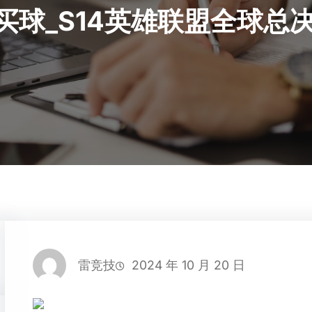
么买球_S14英雄联盟全球总
雷竞技
2024 年 10 月 20 日