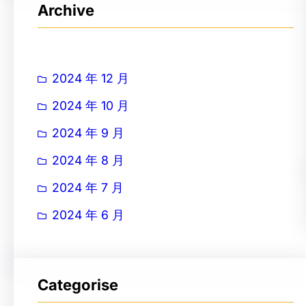
Archive
2024 年 12 月
2024 年 10 月
2024 年 9 月
2024 年 8 月
2024 年 7 月
2024 年 6 月
Categorise