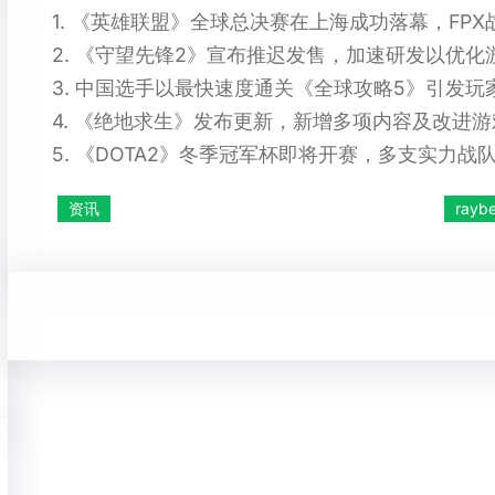
1. 《英雄联盟》全球总决赛在上海成功落幕，FP
2. 《守望先锋2》宣布推迟发售，加速研发以优化
3. 中国选手以最快速度通关《全球攻略5》引发玩
4. 《绝地求生》发布更新，新增多项内容及改进
5. 《DOTA2》冬季冠军杯即将开赛，多支实力战
资讯
ray