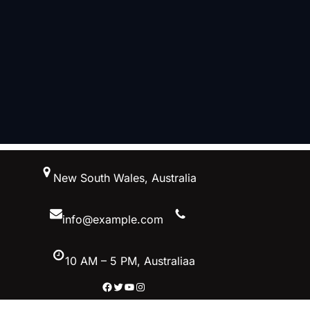
New South Wales, Australia
info@example.com
10 AM – 5 PM, Australiaa
Facebook
Twitter
YouTube
Instagram