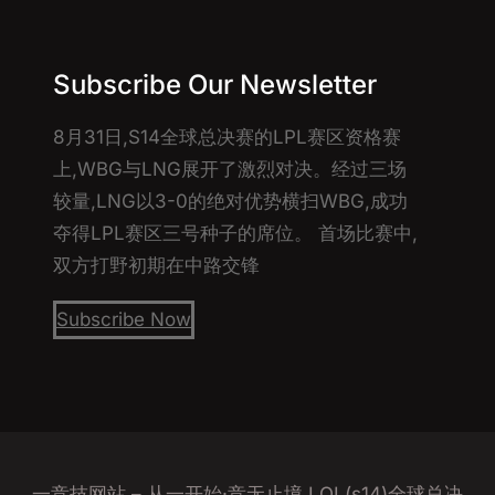
Subscribe Our Newsletter
8月31日,S14全球总决赛的LPL赛区资格赛
上,WBG与LNG展开了激烈对决。经过三场
较量,LNG以3-0的绝对优势横扫WBG,成功
夺得LPL赛区三号种子的席位。 首场比赛中,
双方打野初期在中路交锋
Subscribe Now
一竞技网站 – 从一开始·竞无止境 LOL(s14)全球总决