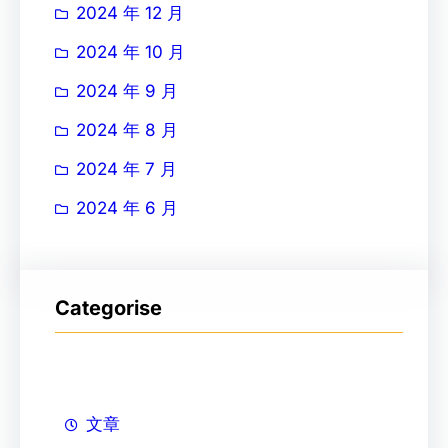
2024 年 12 月
2024 年 10 月
2024 年 9 月
2024 年 8 月
2024 年 7 月
2024 年 6 月
Categorise
文章