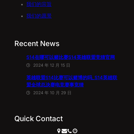
我们的宗旨
我们的愿景
Recent News
S14在哪可以赌比赛S14英雄联盟竞猜官网
2024 年 12 月 15 日
英雄联盟S14比赛可以赌博的吗_S14英雄联
盟全球总决赛电竞赛事竞猜
2024 年 10 月 29 日
Quick Contact