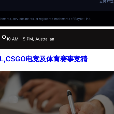
10 AM – 5 PM, Australiaa
OL,CSGO电竞及体育赛事竞猜