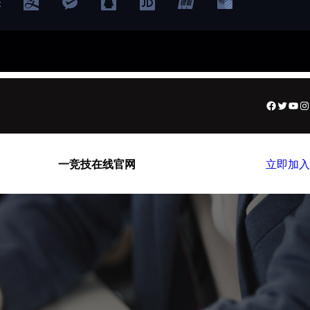
Facebo
Twitte
You
In
一竞技在线官网
立即加入