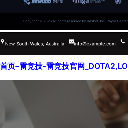
跳
New South Wales, Australia
info@example.com
至
内
容
首页–雷竞技-雷竞技官网_DOTA2,L