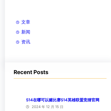
文章
新闻
资讯
Recent Posts
S14在哪可以赌比赛S14英雄联盟竞猜官网
2024 年 12 月 15 日