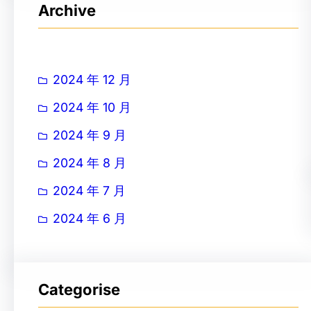
Archive
2024 年 12 月
2024 年 10 月
2024 年 9 月
2024 年 8 月
2024 年 7 月
2024 年 6 月
Categorise