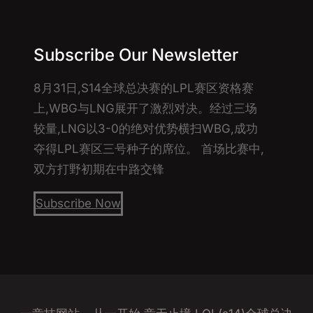
Subscribe Our Newsletter
8月31日,S14全球总决赛的LPL赛区资格赛
上,WBG与LNG展开了激烈对决。经过三场
较量,LNG以3-0的绝对优势横扫WBG,成功
夺得LPL赛区三号种子的席位。 首场比赛中,
双方打野初期在中路交锋
Subscribe Now