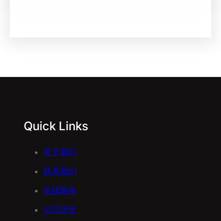
Quick Links
关于我们
联系我们
在线服务
公司历史