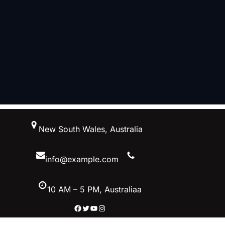
New South Wales, Australia
info@example.com
10 AM – 5 PM, Australiaa
Facebook
Twitter
YouTube
Instagram