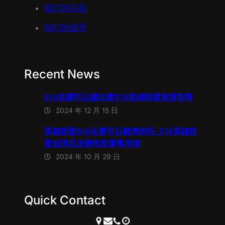
我们的宗旨
我们的愿景
Recent News
S14在哪可以赌比赛S14英雄联盟竞猜官网
2024 年 12 月 15 日
英雄联盟S14比赛可以赌博的吗_S14英雄联
盟全球总决赛电竞赛事竞猜
2024 年 10 月 29 日
Quick Contact