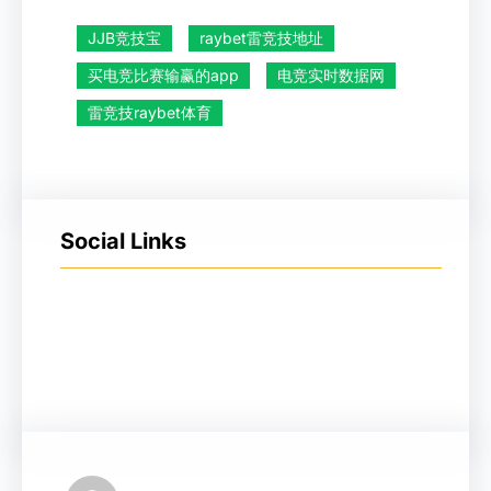
JJB竞技宝
raybet雷竞技地址
买电竞比赛输赢的app
电竞实时数据网
雷竞技raybet体育
Social Links
Facebook
Twitter
LinkedIn
Instagram