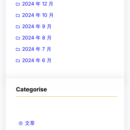
2024 年 12 月
2024 年 10 月
2024 年 9 月
2024 年 8 月
2024 年 7 月
2024 年 6 月
Categorise
文章