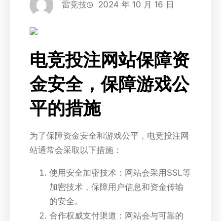
雷竞技
2024 年 10 月 16 日
电竞投注网站保障资
金安全，保障游戏公
平的措施
为了保障资金安全和游戏公平，电竞投注网
站通常会采取以下措施：
使用安全加密技术：网站会采用SSL等
加密技术，保障用户信息和资金传输
的安全。
合作权威支付渠道：网站会与可靠的