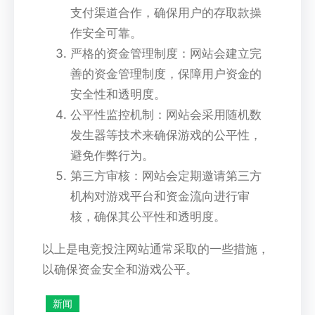
支付渠道合作，确保用户的存取款操
作安全可靠。
严格的资金管理制度：网站会建立完
善的资金管理制度，保障用户资金的
安全性和透明度。
公平性监控机制：网站会采用随机数
发生器等技术来确保游戏的公平性，
避免作弊行为。
第三方审核：网站会定期邀请第三方
机构对游戏平台和资金流向进行审
核，确保其公平性和透明度。
以上是电竞投注网站通常采取的一些措施，
以确保资金安全和游戏公平。
新闻