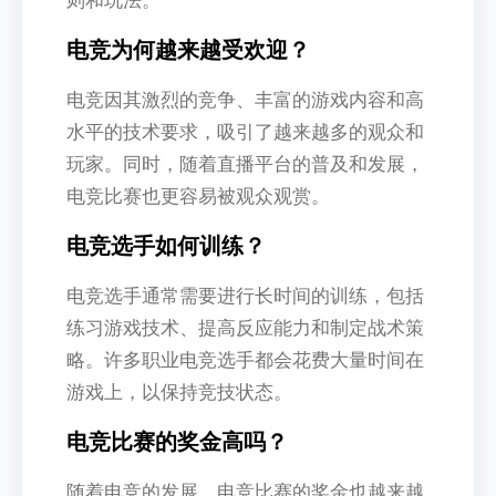
电竞为何越来越受欢迎？
电竞因其激烈的竞争、丰富的游戏内容和高
水平的技术要求，吸引了越来越多的观众和
玩家。同时，随着直播平台的普及和发展，
电竞比赛也更容易被观众观赏。
电竞选手如何训练？
电竞选手通常需要进行长时间的训练，包括
练习游戏技术、提高反应能力和制定战术策
略。许多职业电竞选手都会花费大量时间在
游戏上，以保持竞技状态。
电竞比赛的奖金高吗？
随着电竞的发展，电竞比赛的奖金也越来越