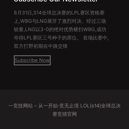
8月31日,S14全球总决赛的LPL赛区资格赛
上,WBG与LNG展开了激烈对决。经过三场
较量,LNG以3-0的绝对优势横扫WBG,成功
夺得LPL赛区三号种子的席位。 首场比赛中,
双方打野初期在中路交锋
Subscribe Now
一竞技网站 – 从一开始·竞无止境 LOL(s14)全球总决
赛竞猜官网