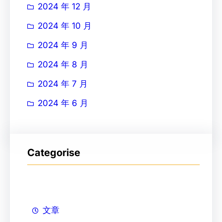
2024 年 12 月
2024 年 10 月
2024 年 9 月
2024 年 8 月
2024 年 7 月
2024 年 6 月
Categorise
文章