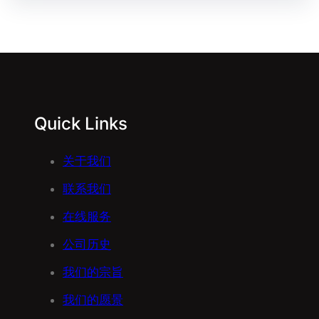
Quick Links
关于我们
联系我们
在线服务
公司历史
我们的宗旨
我们的愿景