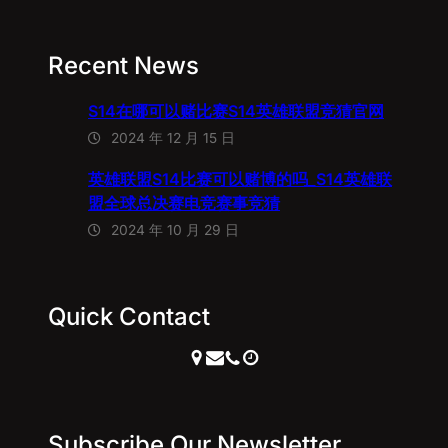
Recent News
S14在哪可以赌比赛S14英雄联盟竞猜官网
2024 年 12 月 15 日
英雄联盟S14比赛可以赌博的吗_S14英雄联
盟全球总决赛电竞赛事竞猜
2024 年 10 月 29 日
Quick Contact
Subscribe Our Newsletter