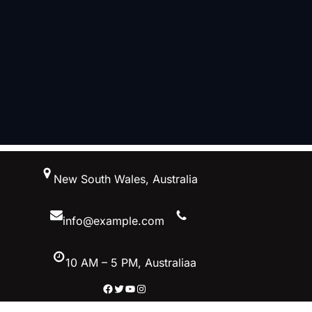
New South Wales, Australia
info@example.com
10 AM – 5 PM, Australiaa
Facebook
Twitter
YouTube
Instagram