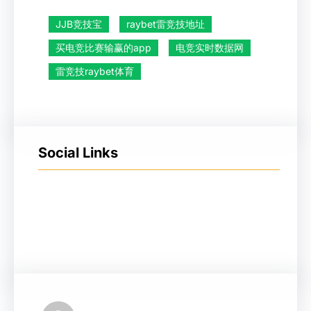
JJB竞技宝
raybet雷竞技地址
买电竞比赛输赢的app
电竞实时数据网
雷竞技raybet体育
Social Links
Facebook
Twitter
LinkedIn
Instagram