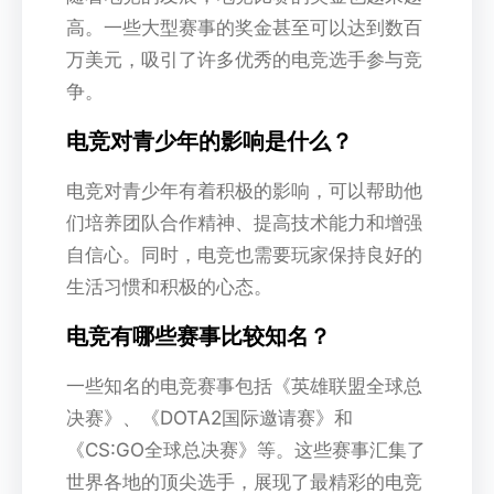
高。一些大型赛事的奖金甚至可以达到数百
万美元，吸引了许多优秀的电竞选手参与竞
争。
电竞对青少年的影响是什么？
电竞对青少年有着积极的影响，可以帮助他
们培养团队合作精神、提高技术能力和增强
自信心。同时，电竞也需要玩家保持良好的
生活习惯和积极的心态。
电竞有哪些赛事比较知名？
一些知名的电竞赛事包括《英雄联盟全球总
决赛》、《DOTA2国际邀请赛》和
《CS:GO全球总决赛》等。这些赛事汇集了
世界各地的顶尖选手，展现了最精彩的电竞