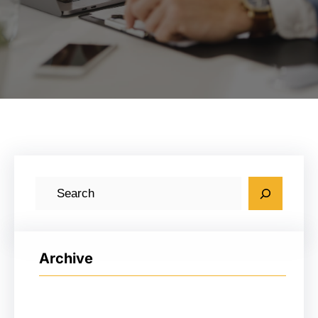
搜
索
Archive