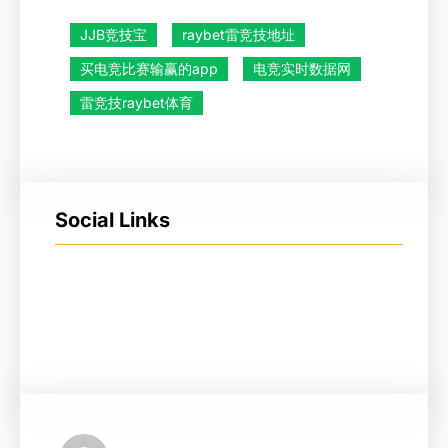
JJB竞技宝
raybet雷竞技地址
买电竞比赛输赢的app
电竞实时数据网
雷竞技raybet体育
Social Links
Facebook
Twitter
LinkedIn
Instagram