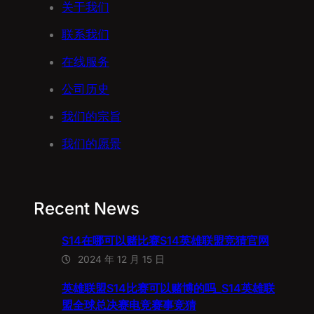
关于我们
联系我们
在线服务
公司历史
我们的宗旨
我们的愿景
Recent News
S14在哪可以赌比赛S14英雄联盟竞猜官网
2024 年 12 月 15 日
英雄联盟S14比赛可以赌博的吗_S14英雄联
盟全球总决赛电竞赛事竞猜