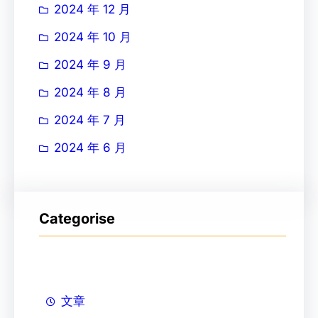
2024 年 12 月
2024 年 10 月
2024 年 9 月
2024 年 8 月
2024 年 7 月
2024 年 6 月
Categorise
文章