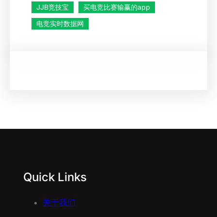
JJB竞技宝
买电竞比赛输赢的app
电竞实时数据网
Quick Links
关于我们