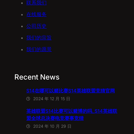
联系我们
在线服务
公司历史
我们的宗旨
我们的愿景
Recent News
S14在哪可以赌比赛S14英雄联盟竞猜官网
2024 年 12 月 15 日
英雄联盟S14比赛可以赌博的吗_S14英雄联
盟全球总决赛电竞赛事竞猜
2024 年 10 月 29 日