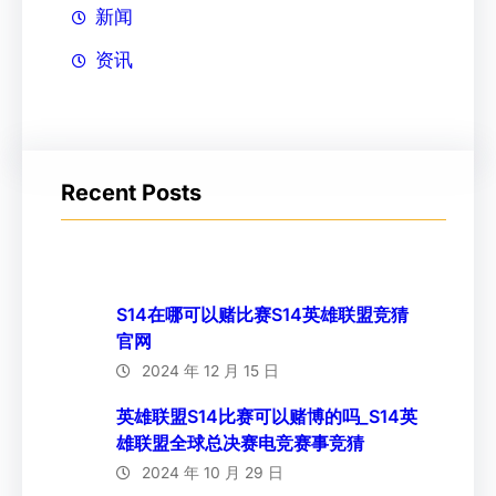
新闻
资讯
Recent Posts
S14在哪可以赌比赛S14英雄联盟竞猜
官网
2024 年 12 月 15 日
英雄联盟S14比赛可以赌博的吗_S14英
雄联盟全球总决赛电竞赛事竞猜
2024 年 10 月 29 日