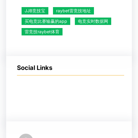
JJB竞技宝
raybet雷竞技地址
买电竞比赛输赢的app
电竞实时数据网
雷竞技raybet体育
Social Links
Facebook
Twitter
LinkedIn
Instagram