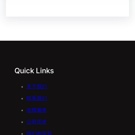
Quick Links
关于我们
联系我们
在线服务
公司历史
我们的宗旨