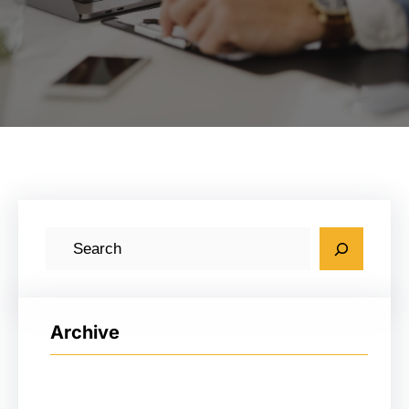
搜
索
Archive