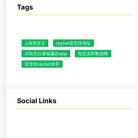
Tags
JJB竞技宝
raybet雷竞技地址
买电竞比赛输赢的app
电竞实时数据网
雷竞技raybet体育
Social Links
Facebook
Twitter
LinkedIn
Instagram