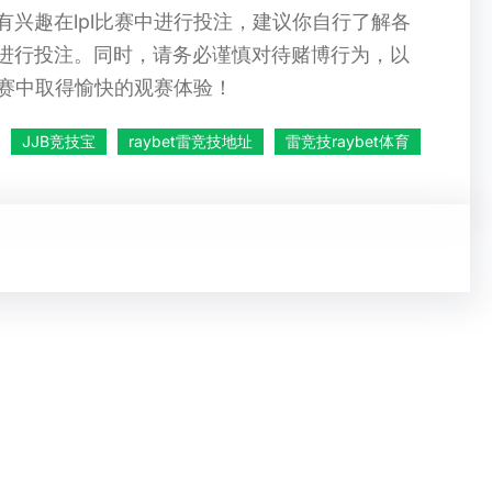
兴趣在lpl比赛中进行投注，建议你自行了解各
进行投注。同时，请务必谨慎对待赌博行为，以
比赛中取得愉快的观赛体验！
JJB竞技宝
raybet雷竞技地址
雷竞技raybet体育