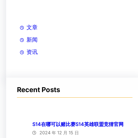
文章
新闻
资讯
Recent Posts
S14在哪可以赌比赛S14英雄联盟竞猜官网
2024 年 12 月 15 日