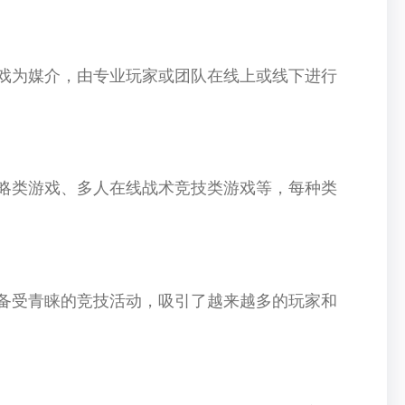
戏为媒介，由专业玩家或团队在线上或线下进行
略类游戏、多人在线战术竞技类游戏等，每种类
备受青睐的竞技活动，吸引了越来越多的玩家和