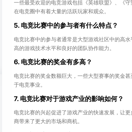
一些最受欢迎的电竞游戏包括《英雄联盟》、《守
在电竞圈中有着大量的活跃玩家和观众。
5. 电竞比赛中的参与者有什么特点？
电竞比赛中的参与者通常是大型游戏社区中的高水
高的游戏技术水平和良好的团队协作能力。
6. 电竞比赛的奖金有多高？
电竞比赛的奖金数额巨大，一些大型赛事的奖金甚
于电竞事业。
7. 电竞比赛对于游戏产业的影响如何？
电竞比赛的兴起促进了游戏产业的快速发展，让更
商带来了更大的市场和商机。