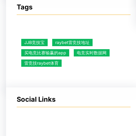
Tags
JJB竞技宝
raybet雷竞技地址
买电竞比赛输赢的app
电竞实时数据网
雷竞技raybet体育
Social Links
Facebook
Twitter
LinkedIn
Instagram