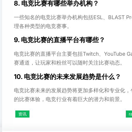
8. 电竞比赛有哪些举办机构？
一些知名的电竞比赛举办机构包括ESL、BLAST Pro S
理各种类型的电竞赛事。
9. 电竞比赛的直播平台有哪些？
电竞比赛的直播平台主要包括Twitch、YouTube
赛通道，让玩家和粉丝可以随时关注比赛动态。
10. 电竞比赛的未来发展趋势是什么？
电竞比赛未来的发展趋势将更加多样化和专业化，
的比赛体验，电竞行业有着巨大的潜力和前景。
资讯
r