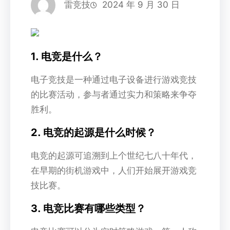
雷竞技
2024 年 9 月 30 日
1. 电竞是什么？
电子竞技是一种通过电子设备进行游戏竞技
的比赛活动，参与者通过实力和策略来争夺
胜利。
2. 电竞的起源是什么时候？
电竞的起源可追溯到上个世纪七八十年代，
在早期的街机游戏中，人们开始展开游戏竞
技比赛。
3. 电竞比赛有哪些类型？