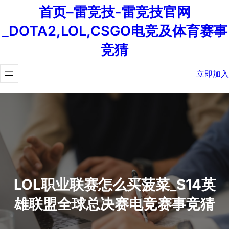
首页–雷竞技-雷竞技官网
_DOTA2,LOL,CSGO电竞及体育赛事
竞猜
立即加入
LOL职业联赛怎么买菠菜_S14英
雄联盟全球总决赛电竞赛事竞猜