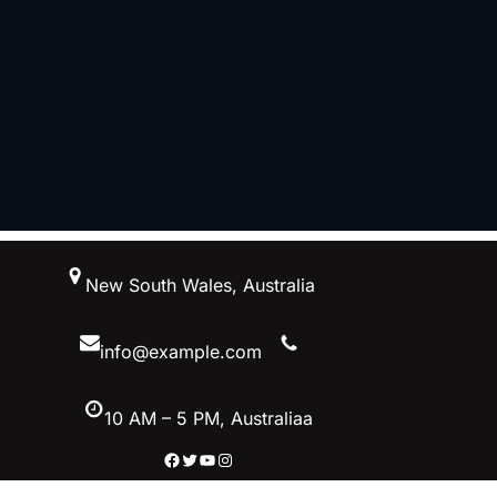
New South Wales, Australia
info@example.com
10 AM – 5 PM, Australiaa
Facebook
Twitter
YouTube
Instagram