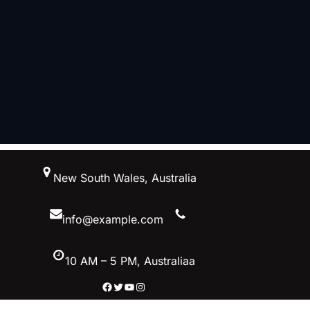
New South Wales, Australia
info@example.com
10 AM – 5 PM, Australiaa
Facebook
Twitter
YouTube
Instagram