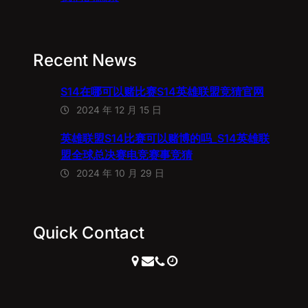
Recent News
S14在哪可以赌比赛S14英雄联盟竞猜官网
2024 年 12 月 15 日
英雄联盟S14比赛可以赌博的吗_S14英雄联
盟全球总决赛电竞赛事竞猜
2024 年 10 月 29 日
Quick Contact