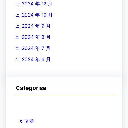
2024 年 12 月
2024 年 10 月
2024 年 9 月
2024 年 8 月
2024 年 7 月
2024 年 6 月
Categorise
文章