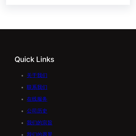
Quick Links
关于我们
联系我们
在线服务
公司历史
我们的宗旨
我们的愿景