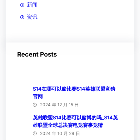
新闻
资讯
Recent Posts
S14在哪可以赌比赛S14英雄联盟竞猜
官网
2024 年 12 月 15 日
英雄联盟S14比赛可以赌博的吗_S14英
雄联盟全球总决赛电竞赛事竞猜
2024 年 10 月 29 日