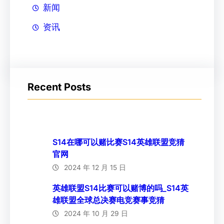
新闻
资讯
Recent Posts
S14在哪可以赌比赛S14英雄联盟竞猜
官网
2024 年 12 月 15 日
英雄联盟S14比赛可以赌博的吗_S14英
雄联盟全球总决赛电竞赛事竞猜
2024 年 10 月 29 日