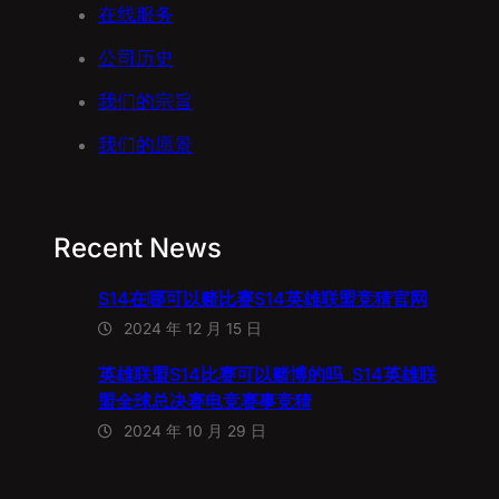
在线服务
公司历史
我们的宗旨
我们的愿景
Recent News
S14在哪可以赌比赛S14英雄联盟竞猜官网
2024 年 12 月 15 日
英雄联盟S14比赛可以赌博的吗_S14英雄联
盟全球总决赛电竞赛事竞猜
2024 年 10 月 29 日