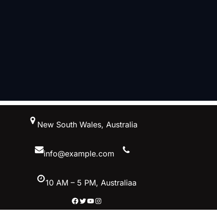
New South Wales, Australia
info@example.com
10 AM – 5 PM, Australiaa
Facebook
Twitter
YouTube
Instagram