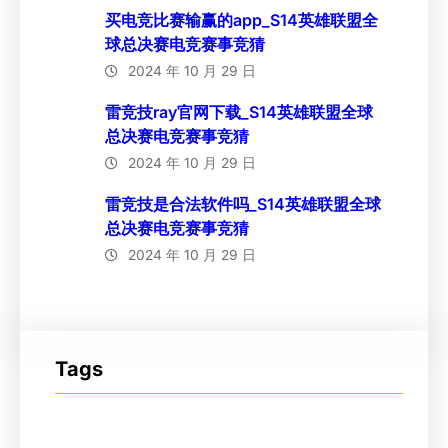
买电竞比赛输赢的app_S14英雄联盟全
球总决赛电竞赛事竞猜
2024 年 10 月 29 日
雷竞技ray官网下载_S14英雄联盟全球
总决赛电竞赛事竞猜
2024 年 10 月 29 日
雷竞技是合法软件吗_S14英雄联盟全球
总决赛电竞赛事竞猜
2024 年 10 月 29 日
Tags