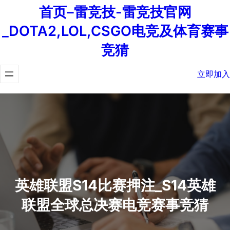
首页–雷竞技-雷竞技官网
_DOTA2,LOL,CSGO电竞及体育赛事
竞猜
立即加入
英雄联盟S14比赛押注_S14英雄
联盟全球总决赛电竞赛事竞猜