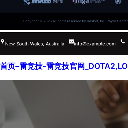
跳
New South Wales, Australia
info@example.com
至
内
容
首页–雷竞技-雷竞技官网_DOTA2,L