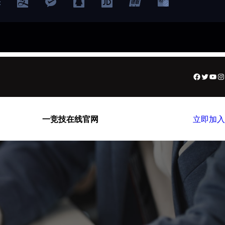
Facebo
Twitte
You
In
一竞技在线官网
立即加入