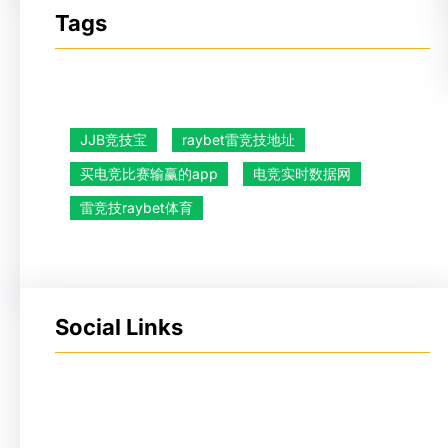
Tags
JJB竞技宝
raybet雷竞技地址
买电竞比赛输赢的app
电竞实时数据网
雷竞技raybet体育
Social Links
Facebook
Twitter
LinkedIn
Instagram