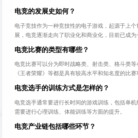
电竞的发展史如何？
电子竞技作为一种竞技性的电子游戏，起源于上个
展，电竞逐渐走向了职业化和商业化，目前已成为
电竞比赛的类型有哪些？
电竞比赛可以分为即时战略类、射击类、格斗类等
《王者荣耀》等都是具有较高水平和知名度的比赛
电竞选手的训练方式是怎样的？
电竞选手通常要进行长时间的游戏训练，包括单机
需要进行心理训练、体能训练等方面的提升。
电竞产业链包括哪些环节？