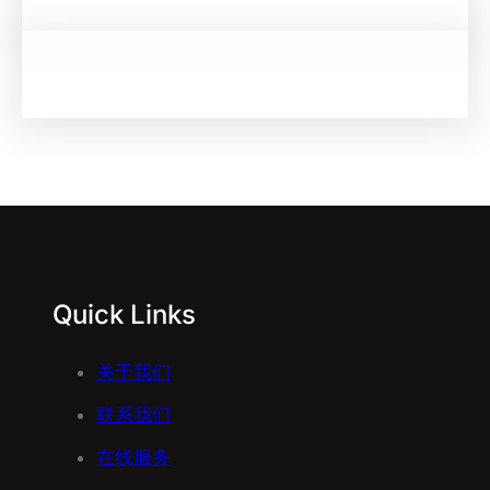
Quick Links
关于我们
联系我们
在线服务