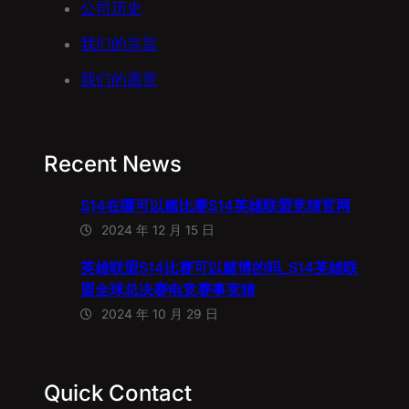
公司历史
我们的宗旨
我们的愿景
Recent News
S14在哪可以赌比赛S14英雄联盟竞猜官网
2024 年 12 月 15 日
英雄联盟S14比赛可以赌博的吗_S14英雄联
盟全球总决赛电竞赛事竞猜
2024 年 10 月 29 日
Quick Contact