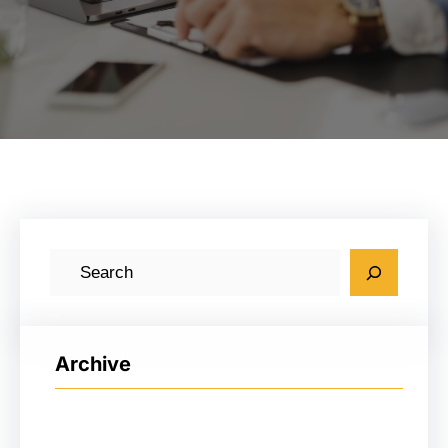
搜
索
Archive