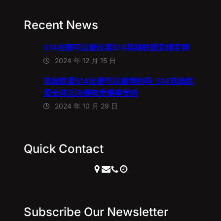
Recent News
S14在哪可以赌比赛S14英雄联盟竞猜官网
2024 年 12 月 15 日
英雄联盟S14比赛可以赌博的吗_S14英雄联
盟全球总决赛电竞赛事竞猜
2024 年 10 月 29 日
Quick Contact
Subscribe Our Newsletter