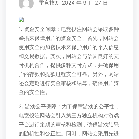
雷竞技
2024 年 9 月 27 日
1. 资金安全保障：电竞投注网站会采取多种
举措来保障用户的资金安全。首先，网站会
使用安全的加密技术来保护用户的个人信息
和交易数据。其次，网站会与信誉良好的支
付机构合作，提供多种支付方式，并确保用
户的存款和提款过程安全可靠。另外，网站
还会定期进行资金审核和结算，确保用户资
金的安全性。
2. 游戏公平保障：为了保障游戏的公平性，
电竞投注网站会引入第三方独立机构对游戏
平台进行定期的审核和检测，确保游戏结果
的随机性和公正性。同时，网站会采用先进