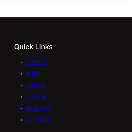
Quick Links
关于我们
联系我们
在线服务
公司历史
我们的宗旨
我们的愿景