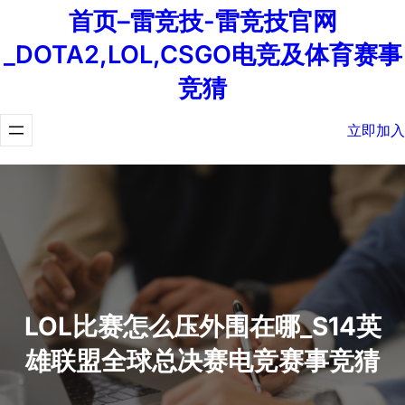
首页–雷竞技-雷竞技官网
_DOTA2,LOL,CSGO电竞及体育赛事
竞猜
立即加入
LOL比赛怎么压外围在哪_S14英
雄联盟全球总决赛电竞赛事竞猜