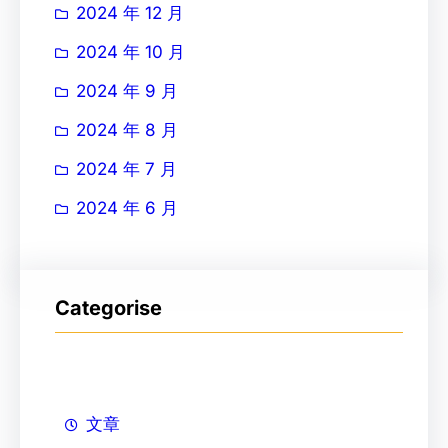
2024 年 12 月
2024 年 10 月
2024 年 9 月
2024 年 8 月
2024 年 7 月
2024 年 6 月
Categorise
文章