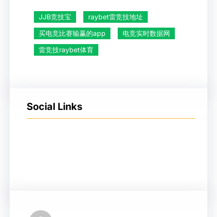
JJB竞技宝
raybet雷竞技地址
买电竞比赛输赢的app
电竞实时数据网
雷竞技raybet体育
Social Links
Facebook
Twitter
LinkedIn
Instagram