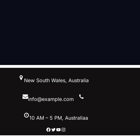
New South Wales, Australia
info@example.com
10 AM – 5 PM, Australiaa
Facebook
Twitter
YouTube
Instagram