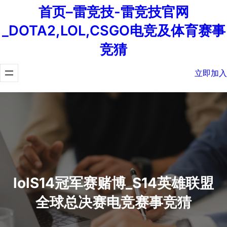
首页–雷竞技-雷竞技官网
_DOTA2,LOL,CSGO电竞及体育赛事
竞猜
立即加入
lolS14冠军赛赌博_S14英雄联盟
全球总决赛电竞赛事竞猜