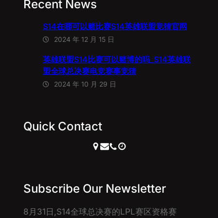
Recent News
S14在哪可以赌比赛S14英雄联盟竞猜官网
2024 年 12 月 15 日
英雄联盟S14比赛可以赌博的吗_S14英雄联
盟全球总决赛电竞赛事竞猜
2024 年 10 月 29 日
Quick Contact
Subscribe Our Newsletter
8月31日,S14全球总决赛的LPL赛区资格赛