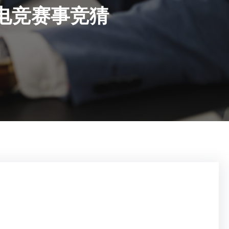
赛电竞赛事竞猜