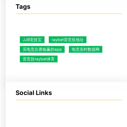
Tags
JJB竞技宝
raybet雷竞技地址
买电竞比赛输赢的app
电竞实时数据网
雷竞技raybet体育
Social Links
Facebook
Twitter
LinkedIn
Instagram