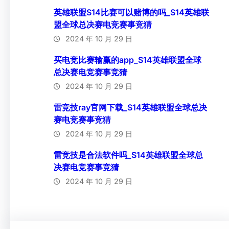
英雄联盟S14比赛可以赌博的吗_S14英雄联
盟全球总决赛电竞赛事竞猜
2024 年 10 月 29 日
买电竞比赛输赢的app_S14英雄联盟全球
总决赛电竞赛事竞猜
2024 年 10 月 29 日
雷竞技ray官网下载_S14英雄联盟全球总决
赛电竞赛事竞猜
2024 年 10 月 29 日
雷竞技是合法软件吗_S14英雄联盟全球总
决赛电竞赛事竞猜
2024 年 10 月 29 日