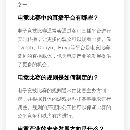
之一。
电竞比赛中的直播平台有哪些？
电子竞技比赛通常会通过各种直播平台进行
实时转播，让更多的观众可以观看比赛。像
Twitch、Douyu、Huya等平台是电竞比赛
常见的直播载体，也为电竞产业的发展提供
了更多的机会。
电竞比赛的规则是如何制定的？
电子竞技比赛的规则通常由比赛主办方制
定，并根据具体的游戏类型和赛事要求进行
调整。规则的严谨和公正性可以保证比赛的
公平竞争和秩序有序进行。
电竞产业的未来发展方向是什么？