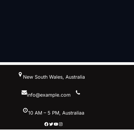
New South Wales, Australia
info@example.com
10 AM – 5 PM, Australiaa
Facebook
Twitter
YouTube
Instagram