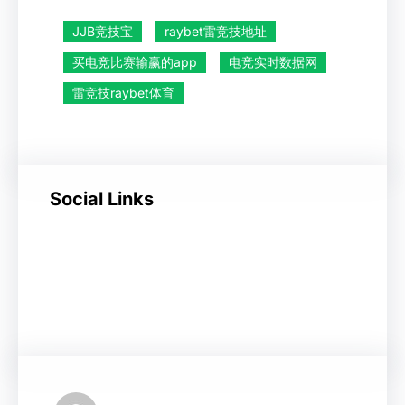
JJB竞技宝
raybet雷竞技地址
买电竞比赛输赢的app
电竞实时数据网
雷竞技raybet体育
Social Links
Facebook
Twitter
LinkedIn
Instagram