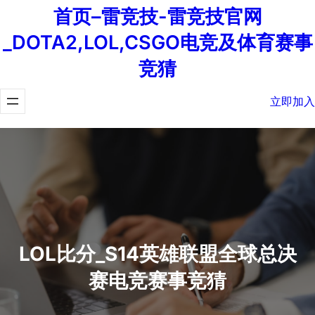
首页–雷竞技-雷竞技官网
_DOTA2,LOL,CSGO电竞及体育赛事
竞猜
立即加入
LOL比分_S14英雄联盟全球总决
赛电竞赛事竞猜