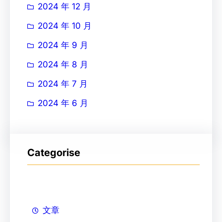
2024 年 12 月
2024 年 10 月
2024 年 9 月
2024 年 8 月
2024 年 7 月
2024 年 6 月
Categorise
文章