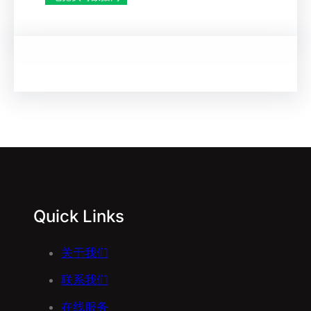
Quick Links
关于我们
联系我们
在线服务