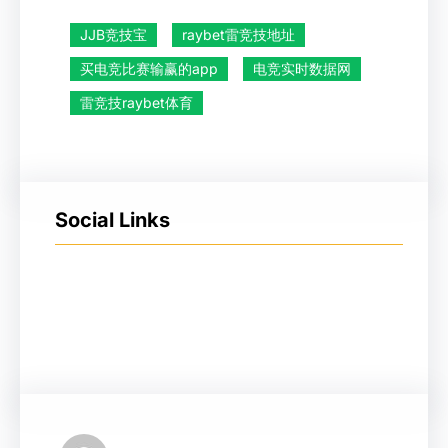
JJB竞技宝
raybet雷竞技地址
买电竞比赛输赢的app
电竞实时数据网
雷竞技raybet体育
Social Links
Facebook
Twitter
LinkedIn
Instagram