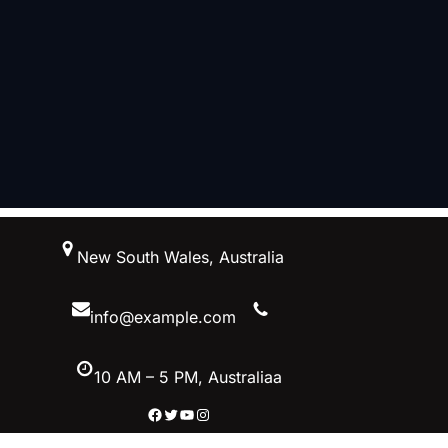
New South Wales, Australia
info@example.com
10 AM – 5 PM, Australiaa
Facebook
Twitter
YouTube
Instagram