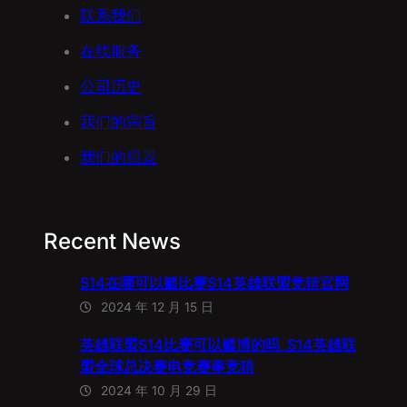
联系我们
在线服务
公司历史
我们的宗旨
我们的愿景
Recent News
S14在哪可以赌比赛S14英雄联盟竞猜官网
2024 年 12 月 15 日
英雄联盟S14比赛可以赌博的吗_S14英雄联
盟全球总决赛电竞赛事竞猜
2024 年 10 月 29 日