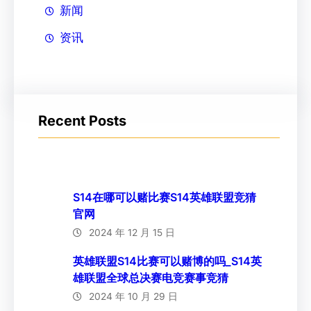
新闻
资讯
Recent Posts
S14在哪可以赌比赛S14英雄联盟竞猜
官网
2024 年 12 月 15 日
英雄联盟S14比赛可以赌博的吗_S14英
雄联盟全球总决赛电竞赛事竞猜
2024 年 10 月 29 日