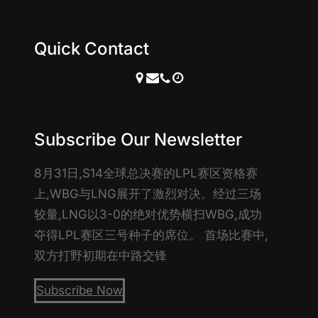
Quick Contact
Subscribe Our Newsletter
8月31日,S14全球总决赛的LPL赛区资格赛
上,WBG与LNG展开了激烈对决。经过三场
较量,LNG以3-0的绝对优势横扫WBG,成功
夺得LPL赛区三号种子的席位。 首场比赛中,
双方打野初期在中路交锋
Subscribe Now