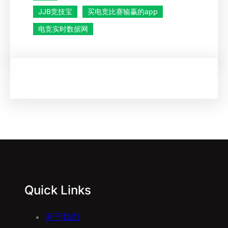
JJB竞技宝
买电竞比赛输赢的app
电竞实时数据网
Quick Links
关于我们