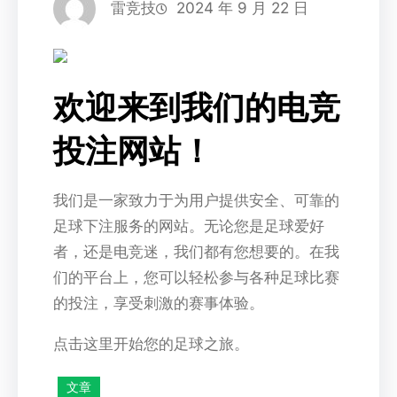
雷竞技
2024 年 9 月 22 日
欢迎来到我们的电竞
投注网站！
我们是一家致力于为用户提供安全、可靠的
足球下注服务的网站。无论您是足球爱好
者，还是电竞迷，我们都有您想要的。在我
们的平台上，您可以轻松参与各种足球比赛
的投注，享受刺激的赛事体验。
点击这里开始您的足球之旅。
文章