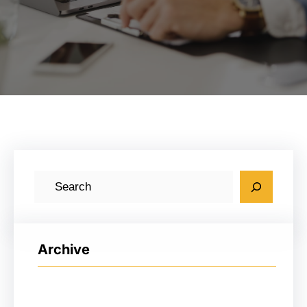
搜
索
Archive