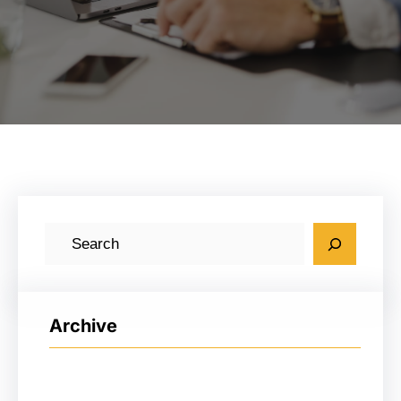
搜
索
Archive