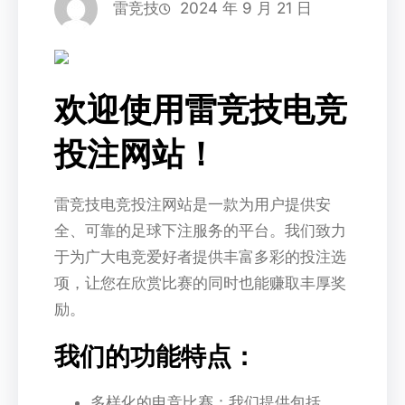
雷竞技
2024 年 9 月 21 日
欢迎使用雷竞技电竞
投注网站！
雷竞技电竞投注网站是一款为用户提供安
全、可靠的足球下注服务的平台。我们致力
于为广大电竞爱好者提供丰富多彩的投注选
项，让您在欣赏比赛的同时也能赚取丰厚奖
励。
我们的功能特点：
多样化的电竞比赛：我们提供包括