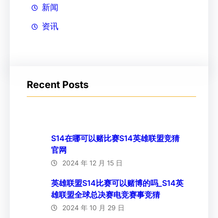
新闻
资讯
Recent Posts
S14在哪可以赌比赛S14英雄联盟竞猜
官网
2024 年 12 月 15 日
英雄联盟S14比赛可以赌博的吗_S14英
雄联盟全球总决赛电竞赛事竞猜
2024 年 10 月 29 日