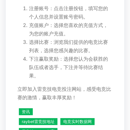
注册账号：点击注册按钮，填写您的
个人信息并设置账号密码。
充值账户：选择您喜欢的充值方式，
为您的账户充值。
选择比赛：浏览我们提供的电竞比赛
列表，选择您感兴趣的比赛。
下注赢取奖励：选择您认为会获胜的
队伍或者选手，下注并等待比赛结
果。
立即加入雷竞技电竞投注网站，感受电竞比
赛的激情，赢取丰厚奖励！
资讯
raybet雷竞技地址
电竞实时数据网