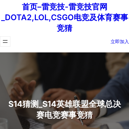
首页–雷竞技-雷竞技官网
_DOTA2,LOL,CSGO电竞及体育赛事
竞猜
立即加入
S14猜测_S14英雄联盟全球总决
赛电竞赛事竞猜