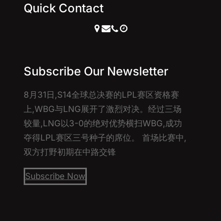
Quick Contact
Subscribe Our Newsletter
8月31日,S14全球总决赛的LPL赛区资格赛
上,WBG与LNG展开了激烈对决。经过三场
较量,LNG以3-0的绝对优势横扫WBG,成功
夺得LPL赛区三号种子的席位。 首场比赛中,
双方打野初期在中路交锋
Subscribe Now