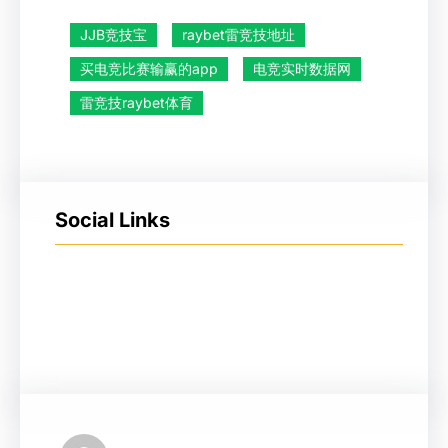
JJB竞技宝
raybet雷竞技地址
买电竞比赛输赢的app
电竞实时数据网
雷竞技raybet体育
Social Links
Facebook
Twitter
LinkedIn
Instagram