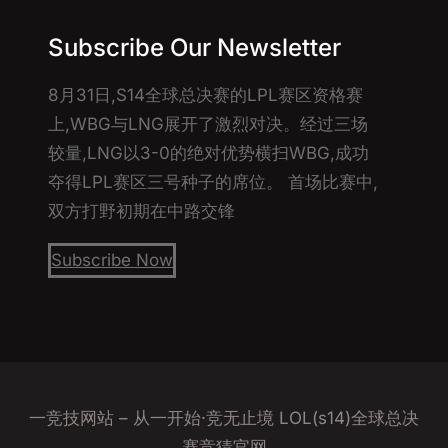
Subscribe Our Newsletter
8月31日,S14全球总决赛的LPL赛区资格赛
上,WBG与LNG展开了激烈对决。经过三场
较量,LNG以3-0的绝对优势横扫WBG,成功
夺得LPL赛区三号种子的席位。 首场比赛中,
双方打野初期在中路交锋
Subscribe Now
一竞技网站 – 从一开始·竞无止境 LOL(s14)全球总决
赛竞猜官网