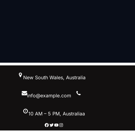
New South Wales, Australia
info@example.com
10 AM – 5 PM, Australiaa
Facebook
Twitter
YouTube
Instagram