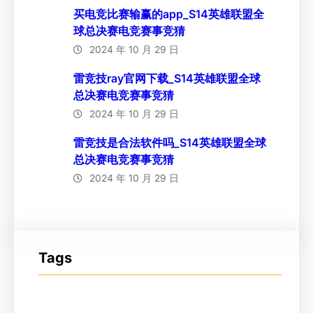
买电竞比赛输赢的app_S14英雄联盟全
球总决赛电竞赛事竞猜
2024 年 10 月 29 日
雷竞技ray官网下载_S14英雄联盟全球
总决赛电竞赛事竞猜
2024 年 10 月 29 日
雷竞技是合法软件吗_S14英雄联盟全球
总决赛电竞赛事竞猜
2024 年 10 月 29 日
Tags