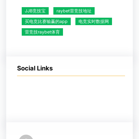
JJB竞技宝
raybet雷竞技地址
买电竞比赛输赢的app
电竞实时数据网
雷竞技raybet体育
Social Links
Facebook
Twitter
LinkedIn
Instagram