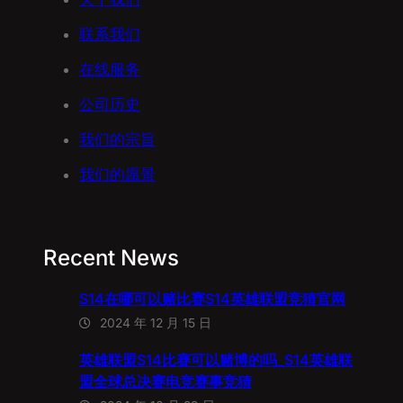
联系我们
在线服务
公司历史
我们的宗旨
我们的愿景
Recent News
S14在哪可以赌比赛S14英雄联盟竞猜官网
2024 年 12 月 15 日
英雄联盟S14比赛可以赌博的吗_S14英雄联
盟全球总决赛电竞赛事竞猜