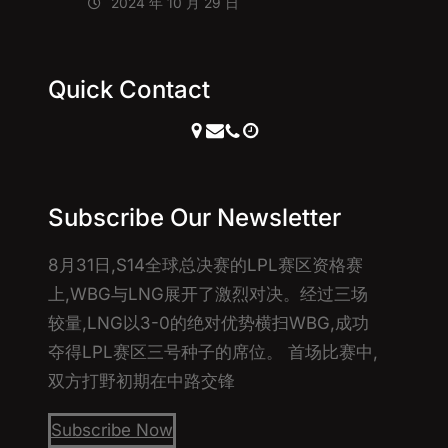
2024 年 10 月 29 日
Quick Contact
Subscribe Our Newsletter
8月31日,S14全球总决赛的LPL赛区资格赛
上,WBG与LNG展开了激烈对决。经过三场
较量,LNG以3-0的绝对优势横扫WBG,成功
夺得LPL赛区三号种子的席位。 首场比赛中,
双方打野初期在中路交锋
Subscribe Now