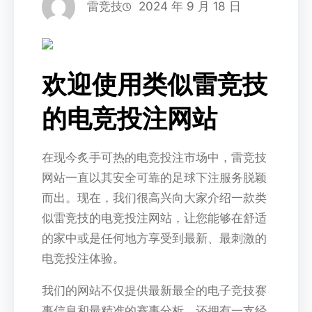
雷竞技
2024 年 9 月 18 日
欢迎使用类似雷竞技
的电竞投注网站
在现今炙手可热的电竞投注市场中，雷竞技
网站一直以其安全可靠的足球下注服务脱颖
而出。现在，我们很高兴向大家介绍一款类
似雷竞技的电竞投注网站，让您能够在舒适
的家中或是任何地方享受到最新、最刺激的
电竞投注体验。
我们的网站不仅提供最新最全的电子竞技赛
事信息和最精准的赛事分析，还拥有一支经