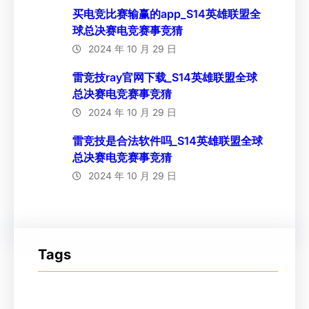
买电竞比赛输赢的app_S14英雄联盟全
球总决赛电竞赛事竞猜
2024 年 10 月 29 日
雷竞技ray官网下载_S14英雄联盟全球
总决赛电竞赛事竞猜
2024 年 10 月 29 日
雷竞技是合法软件吗_S14英雄联盟全球
总决赛电竞赛事竞猜
2024 年 10 月 29 日
Tags