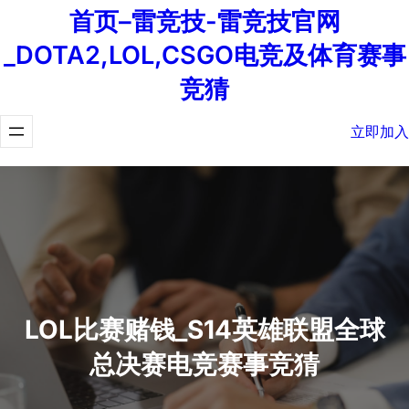
首页–雷竞技-雷竞技官网
_DOTA2,LOL,CSGO电竞及体育赛事
竞猜
立即加入
LOL比赛赌钱_S14英雄联盟全球
总决赛电竞赛事竞猜