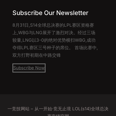
Subscribe Our Newsletter
8月31日,S14全球总决赛的LPL赛区资格赛
上,WBG与LNG展开了激烈对决。经过三场
较量,LNG以3-0的绝对优势横扫WBG,成功
夺得LPL赛区三号种子的席位。 首场比赛中,
双方打野初期在中路交锋
Subscribe Now
一竞技网站 – 从一开始·竞无止境 LOL(s14)全球总决