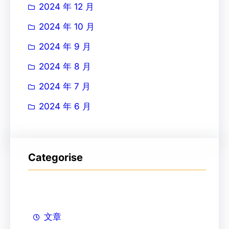
2024 年 12 月
2024 年 10 月
2024 年 9 月
2024 年 8 月
2024 年 7 月
2024 年 6 月
Categorise
文章