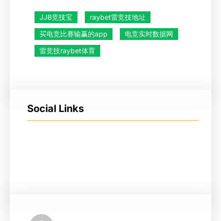
JJB竞技宝
raybet雷竞技地址
买电竞比赛输赢的app
电竞实时数据网
雷竞技raybet体育
Social Links
Facebook
Twitter
LinkedIn
Instagram