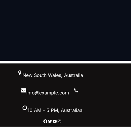
New South Wales, Australia
info@example.com
10 AM – 5 PM, Australiaa
Facebook
Twitter
YouTube
Instagram