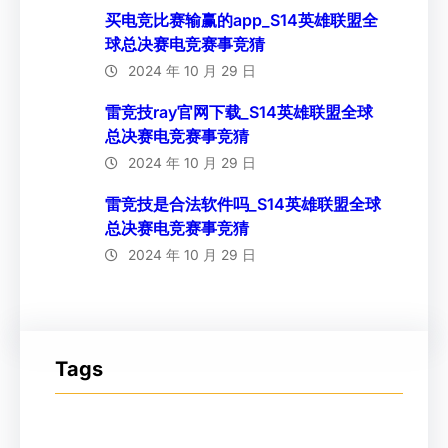
买电竞比赛输赢的app_S14英雄联盟全
球总决赛电竞赛事竞猜
2024 年 10 月 29 日
雷竞技ray官网下载_S14英雄联盟全球
总决赛电竞赛事竞猜
2024 年 10 月 29 日
雷竞技是合法软件吗_S14英雄联盟全球
总决赛电竞赛事竞猜
2024 年 10 月 29 日
Tags