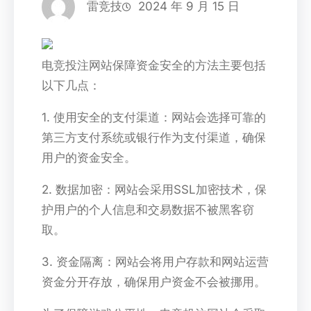
雷竞技
2024 年 9 月 15 日
电竞投注网站保障资金安全的方法主要包括
以下几点：
1. 使用安全的支付渠道：网站会选择可靠的
第三方支付系统或银行作为支付渠道，确保
用户的资金安全。
2. 数据加密：网站会采用SSL加密技术，保
护用户的个人信息和交易数据不被黑客窃
取。
3. 资金隔离：网站会将用户存款和网站运营
资金分开存放，确保用户资金不会被挪用。