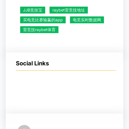
JJB竞技宝
raybet雷竞技地址
买电竞比赛输赢的app
电竞实时数据网
雷竞技raybet体育
Social Links
Facebook
Twitter
LinkedIn
Instagram