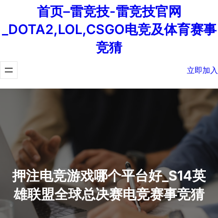
首页–雷竞技-雷竞技官网
_DOTA2,LOL,CSGO电竞及体育赛事
竞猜
立即加入
押注电竞游戏哪个平台好_S14英
雄联盟全球总决赛电竞赛事竞猜