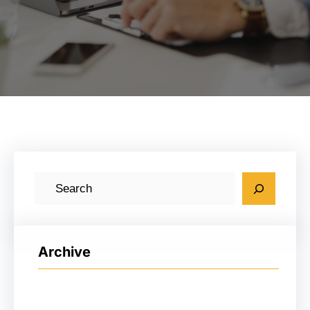
搜
索
Archive