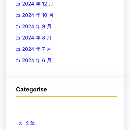
2024 年 12 月
2024 年 10 月
2024 年 9 月
2024 年 8 月
2024 年 7 月
2024 年 6 月
Categorise
文章