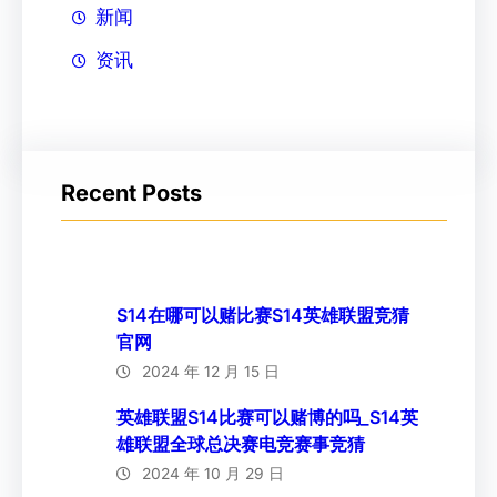
新闻
资讯
Recent Posts
S14在哪可以赌比赛S14英雄联盟竞猜
官网
2024 年 12 月 15 日
英雄联盟S14比赛可以赌博的吗_S14英
雄联盟全球总决赛电竞赛事竞猜
2024 年 10 月 29 日