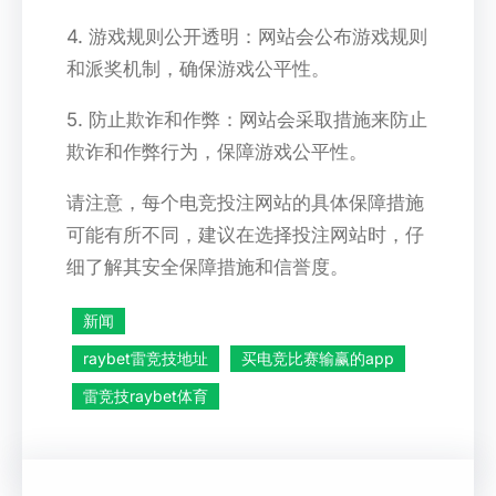
4. 游戏规则公开透明：网站会公布游戏规则
和派奖机制，确保游戏公平性。
5. 防止欺诈和作弊：网站会采取措施来防止
欺诈和作弊行为，保障游戏公平性。
请注意，每个电竞投注网站的具体保障措施
可能有所不同，建议在选择投注网站时，仔
细了解其安全保障措施和信誉度。
新闻
raybet雷竞技地址
买电竞比赛输赢的app
雷竞技raybet体育