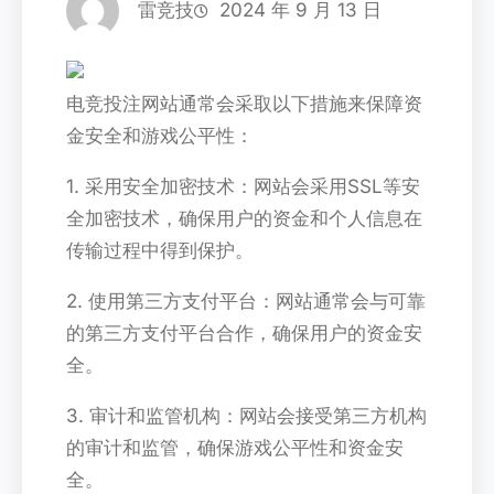
雷竞技
2024 年 9 月 13 日
电竞投注网站通常会采取以下措施来保障资
金安全和游戏公平性：
1. 采用安全加密技术：网站会采用SSL等安
全加密技术，确保用户的资金和个人信息在
传输过程中得到保护。
2. 使用第三方支付平台：网站通常会与可靠
的第三方支付平台合作，确保用户的资金安
全。
3. 审计和监管机构：网站会接受第三方机构
的审计和监管，确保游戏公平性和资金安
全。