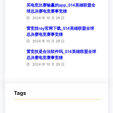
买电竞比赛输赢的app_S14英雄联盟全
球总决赛电竞赛事竞猜
2024 年 10 月 29 日
雷竞技ray官网下载_S14英雄联盟全球
总决赛电竞赛事竞猜
2024 年 10 月 29 日
雷竞技是合法软件吗_S14英雄联盟全球
总决赛电竞赛事竞猜
2024 年 10 月 29 日
Tags