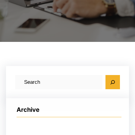
搜
索
Archive