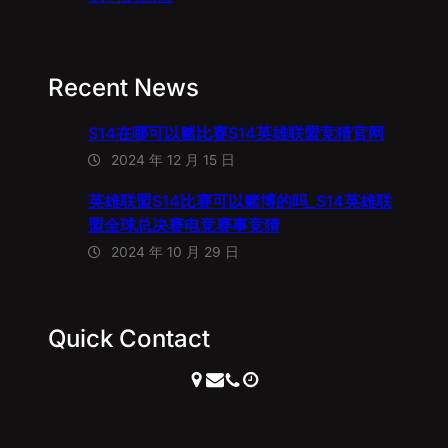
Recent News
S14在哪可以赌比赛S14英雄联盟竞猜官网
2024 年 12 月 15 日
英雄联盟S14比赛可以赌博的吗_S14英雄联
盟全球总决赛电竞赛事竞猜
2024 年 10 月 29 日
Quick Contact