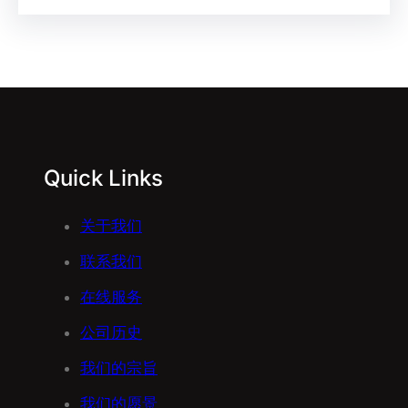
Quick Links
关于我们
联系我们
在线服务
公司历史
我们的宗旨
我们的愿景