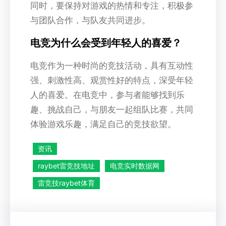
同时，要保持对游戏的热情和专注，积极参
与团队合作，与队友共同进步。
电竞为什么会受到年轻人的喜爱？
电竞作为一种时尚的竞技活动，具有互动性
强、刺激性高、观赏性好的特点，深受年轻
人的喜爱。在电竞中，参与者能够找到乐
趣、挑战自己，与朋友一起组队比赛，共同
体验游戏乐趣，满足自己的竞技欲望。
资讯
raybet雷竞技地址
电竞实时数据网
雷竞技raybet体育