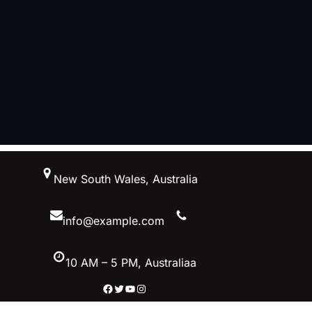
New South Wales, Australia
info@example.com
10 AM – 5 PM, Australiaa
Facebook
Twitter
YouTube
Instagram