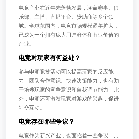
电竞产业在近年来蓬勃发展，涵盖赛事、俱
乐部、主播、直播平台、赞助商等多个领
域。全球范围内，电竞市场规模逐年扩大，
已成为一个拥有庞大用户群体和商业价值的
产业。
电竞对玩家有何益处？
参与电竞竞技活动可以提高玩家的反应能
力、团队合作意识、快速决策能力，也有助
于培养玩家的竞争意识和自我调节能力。此
外，电竞还可激发玩家对游戏的兴趣，促进
社交互动。
电竞存在哪些争议？
电竞作为新兴产业，也面临着一些争议。其