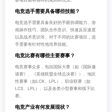
电竞选手需要具备哪些技能？
电竞选手需要具备良好的手眼协调能力、游
戏操作技巧、团队合作意识、快速反应速度
以及战术意识等。对于不同的比赛项目，选
手需要有针对性地培养技能。
电竞比赛有哪些主要赛事？
电竞赛事众多，包括国际大赛（如《国际邀
请赛》、《英雄联盟全球总决赛》）、地区
性赛事（如LCK、LPL）、职业联赛（如
LCS、LPL）、以及各类小型赛事和线下比
赛。
电竞产业有何发展现状？