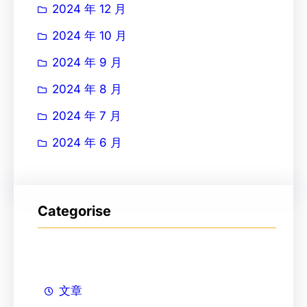
2024 年 12 月
2024 年 10 月
2024 年 9 月
2024 年 8 月
2024 年 7 月
2024 年 6 月
Categorise
文章