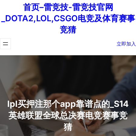
首页–雷竞技-雷竞技官网
_DOTA2,LOL,CSGO电竞及体育赛事
竞猜
立即加入
lpl买押注那个app靠谱点的_S14
英雄联盟全球总决赛电竞赛事竞
猜