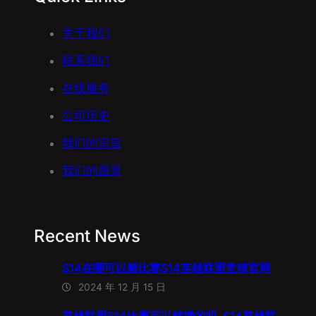
关于我们
联系我们
在线服务
公司历史
我们的宗旨
我们的愿景
Recent News
S14在哪可以赌比赛S14英雄联盟竞猜官网
2024 年 12 月 15 日
英雄联盟S14比赛可以赌博的吗_S14英雄联