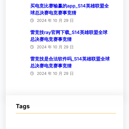
买电竞比赛输赢的app_S14英雄联盟全
球总决赛电竞赛事竞猜
2024 年 10 月 29 日
雷竞技ray官网下载_S14英雄联盟全球
总决赛电竞赛事竞猜
2024 年 10 月 29 日
雷竞技是合法软件吗_S14英雄联盟全球
总决赛电竞赛事竞猜
2024 年 10 月 29 日
Tags