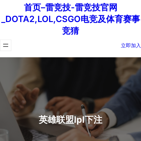
首页–雷竞技-雷竞技官网
_DOTA2,LOL,CSGO电竞及体育赛事
竞猜
立即加入
英雄联盟lpl下注