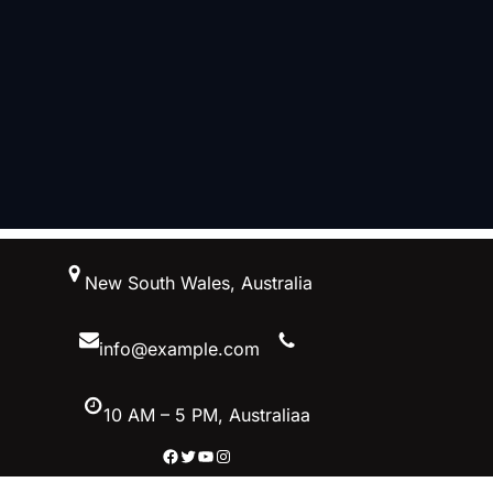
New South Wales, Australia
info@example.com
10 AM – 5 PM, Australiaa
Facebook
Twitter
YouTube
Instagram