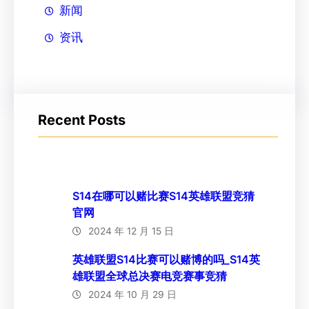
新闻
资讯
Recent Posts
S14在哪可以赌比赛S14英雄联盟竞猜
官网
2024 年 12 月 15 日
英雄联盟S14比赛可以赌博的吗_S14英
雄联盟全球总决赛电竞赛事竞猜
2024 年 10 月 29 日