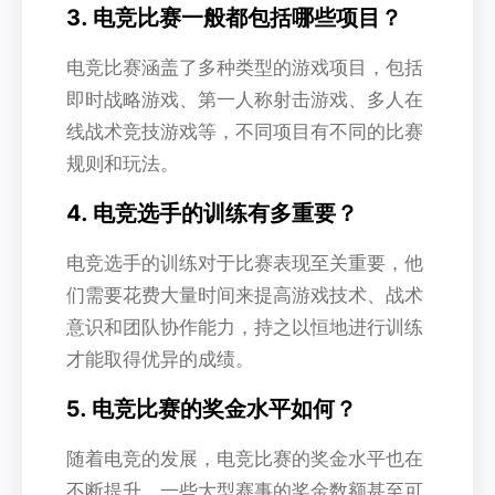
3. 电竞比赛一般都包括哪些项目？
电竞比赛涵盖了多种类型的游戏项目，包括
即时战略游戏、第一人称射击游戏、多人在
线战术竞技游戏等，不同项目有不同的比赛
规则和玩法。
4. 电竞选手的训练有多重要？
电竞选手的训练对于比赛表现至关重要，他
们需要花费大量时间来提高游戏技术、战术
意识和团队协作能力，持之以恒地进行训练
才能取得优异的成绩。
5. 电竞比赛的奖金水平如何？
随着电竞的发展，电竞比赛的奖金水平也在
不断提升，一些大型赛事的奖金数额甚至可