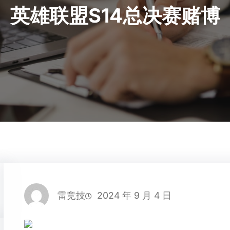
英雄联盟S14总决赛赌博
雷竞技
2024 年 9 月 4 日