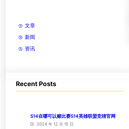
文章
新闻
资讯
Recent Posts
S14在哪可以赌比赛S14英雄联盟竞猜官网
2024 年 12 月 15 日